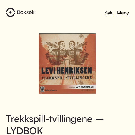
Søk
Meny
Trekkspill-tvillingene –
LYDBOK