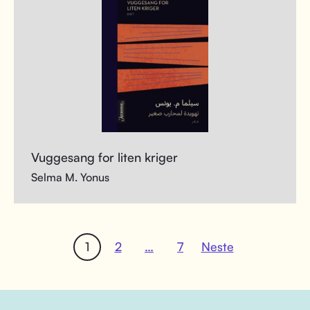
Vuggesang for liten kriger
Selma M. Yonus
1
2
…
7
Neste