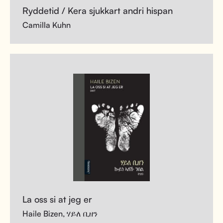
Ryddetid / Kera sjukkart andri hispan
Camilla Kuhn
La oss si at jeg er
Haile Bizen, ሃይለ ቢዘን