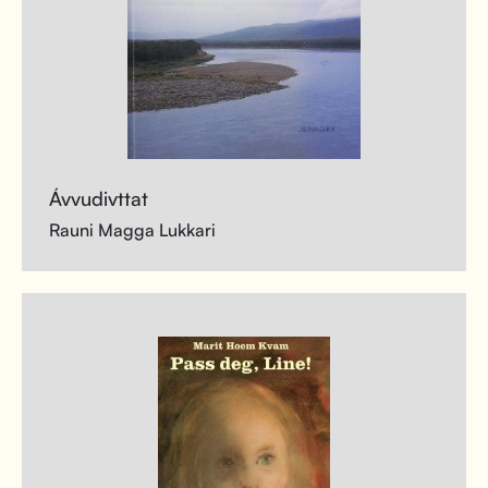
Ávvudivttat
Rauni Magga Lukkari