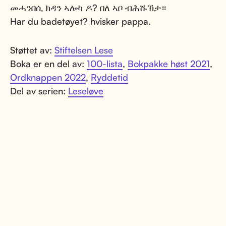
መሓንበሲ ክዳን ኣሎካ ዶ? በለ ኣቦ ብሕሹኽታ።
Har du badetøyet? hvisker pappa.
Støttet av:
Stiftelsen Lese
Boka er en del av:
100-lista
,
Bokpakke høst 2021
,
Ordknappen 2022
,
Ryddetid
Del av serien:
Leseløve