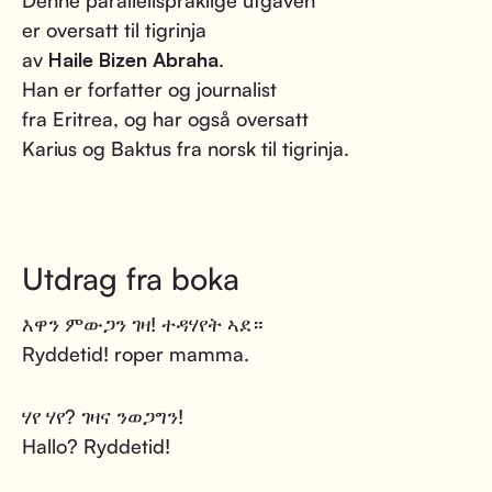
Denne parallellspråklige utgaven
er oversatt til tigrinja
av
Haile Bizen Abraha
.
Han er forfatter og journalist
fra Eritrea, og har også oversatt
Karius og Baktus fra norsk til tigrinja.
Utdrag fra boka
እዋን ምውጋን ገዛ! ተዳሃየት ኣደ።
Ryddetid! roper mamma.
ሃየ ሃየ? ገዛና ንወጋግን!
Hallo? Ryddetid!