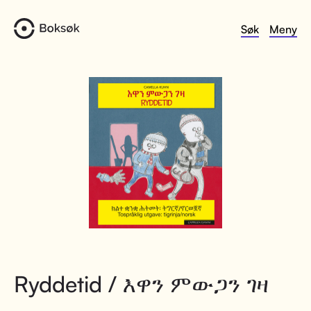
Søk
Meny
Ryddetid / እዋን ምውጋን ገዛ