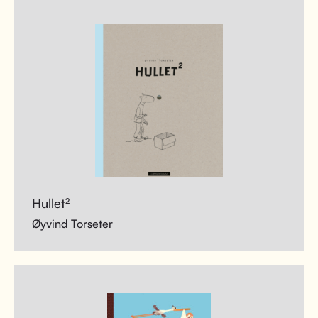
Hullet²
Øyvind Torseter