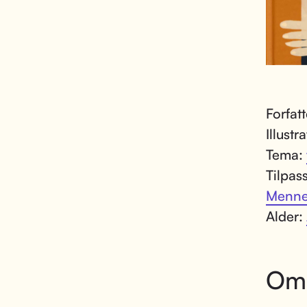
Forfat
Illustr
Tema:
Tilpas
Menne
Alder:
Om