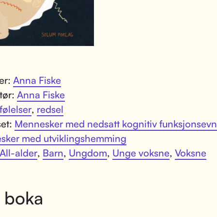
ter:
Anna Fiske
atør:
Anna Fiske
følelser
,
redsel
set:
Mennesker med nedsatt kognitiv funksjonsev
sker med utviklingshemming
All-alder
,
Barn
,
Ungdom
,
Unge voksne
,
Voksne
 boka