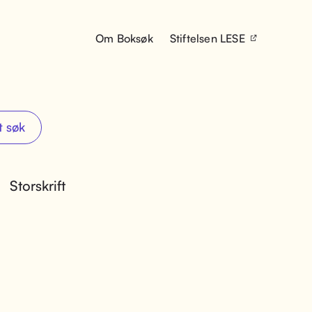
Om Boksøk
Stiftelsen LESE
t søk
Storskrift