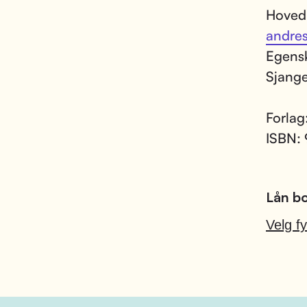
Hoved
andre
Egens
Sjang
Forlag
ISBN:
Lån bo
Velg fy