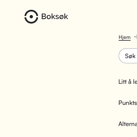
Hjem
Litt å 
Punktsk
Altern