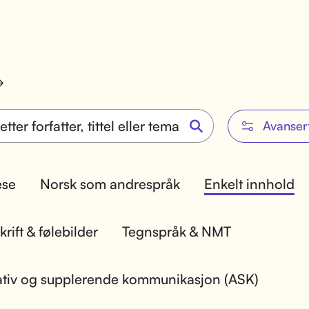
Avanser
lese
Norsk som andrespråk
Enkelt innhold
rift & følebilder
Tegnspråk & NMT
ativ og supplerende kommunikasjon (ASK)