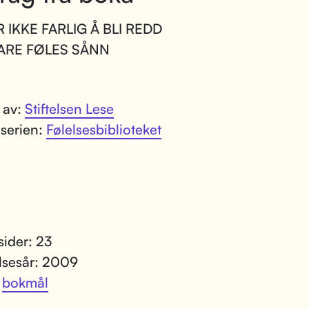
R IKKE FARLIG Å BLI REDD
ARE FØLES SÅNN
t av:
Stiftelsen Lese
 serien:
Følelsesbiblioteket
sider: 23
lsesår: 2009
:
bokmål