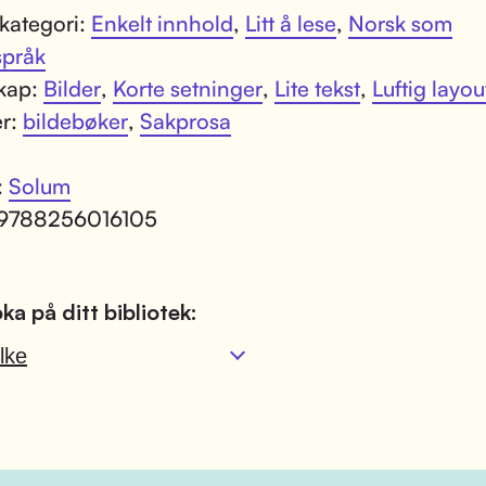
kategori:
Enkelt innhold
,
Litt å lese
,
Norsk som
språk
kap:
Bilder
,
Korte setninger
,
Lite tekst
,
Luftig layou
er:
bildebøker
,
Sakprosa
:
Solum
 9788256016105
ka på ditt bibliotek:
lke