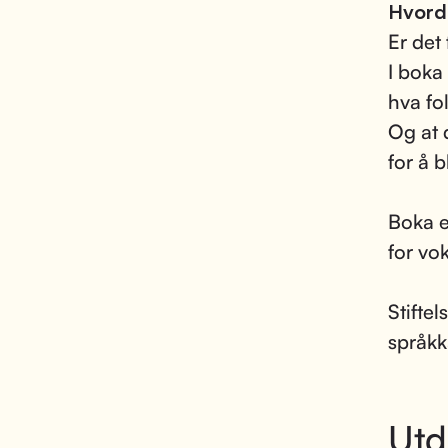
Hvord
Er det 
I boka
hva fol
Og at 
for å b
Boka e
for vo
Stifte
språkk
Utd