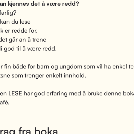
an kjennes det å være redd?
farlig?
 kan du lese
k er redde for.
det går an å trene
li god til å være redd.
r fin både for barn og ungdom som vil ha enkel te
ksne som trenger enkelt innhold.
lsen LESE har god erfaring med å bruke denne boka
afé.
rag fra boka