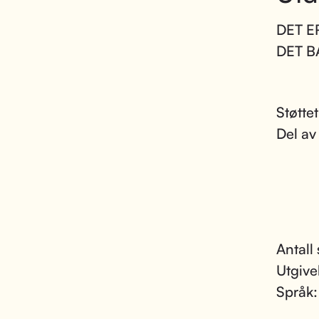
DET E
DET B
Støtte
Del av
Antall 
Utgive
Språk