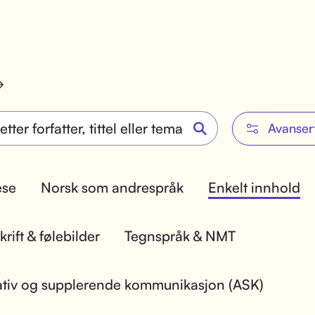
Avanser
lese
Norsk som andrespråk
Enkelt innhold
rift & følebilder
Tegnspråk & NMT
ativ og supplerende kommunikasjon (ASK)