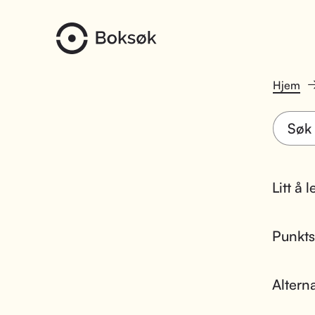
Hjem
Litt å 
Punktsk
Altern