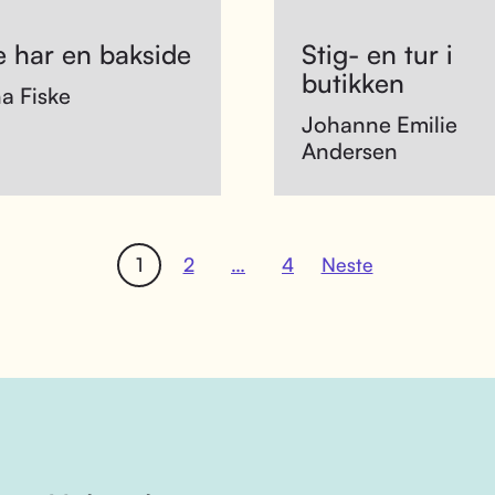
e har en bakside
Stig- en tur i
butikken
a Fiske
Johanne Emilie
Andersen
1
2
…
4
Neste