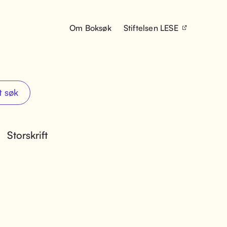
Om Boksøk
Stiftelsen LESE
t søk
Storskrift