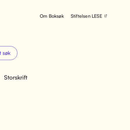
Om Boksøk
Stiftelsen LESE
t søk
Storskrift