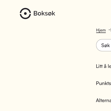
Hjem
Litt å 
Punktsk
Altern