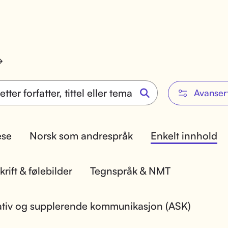
Avanser
lese
Norsk som andrespråk
Enkelt innhold
rift & følebilder
Tegnspråk & NMT
ativ og supplerende kommunikasjon (ASK)