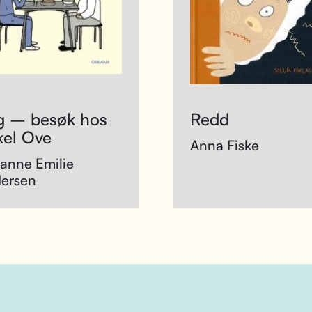
ig – besøk hos
Redd
kel Ove
Anna Fiske
anne Emilie
ersen