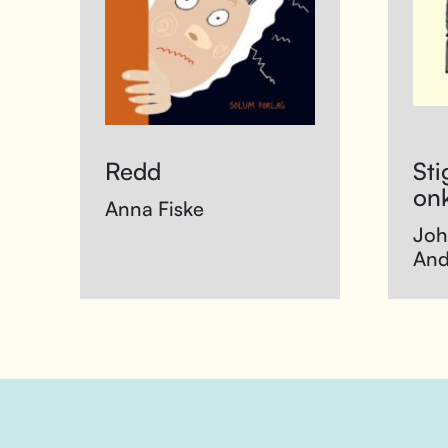
Redd
St
on
Anna Fiske
Joh
And