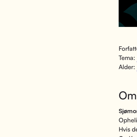
Forfat
Tema:
Alder:
Om
Sjømon
Opheli
Hvis d