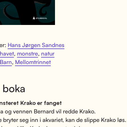
ter:
Hans Jørgen Sandnes
havet
,
monstre
,
natur
Barn
,
Mellomtrinnet
 boka
steret Krako er fanget
a og vennen Bernard vil redde Krako.
e bryter seg inn i akvariet, kan de slippe Krako løs.