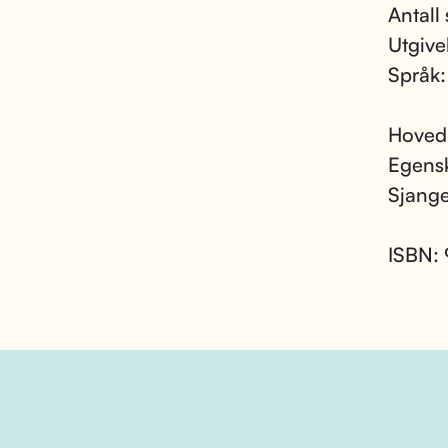
Antall 
Utgive
Språk
Hoved
Egens
Sjang
ISBN: