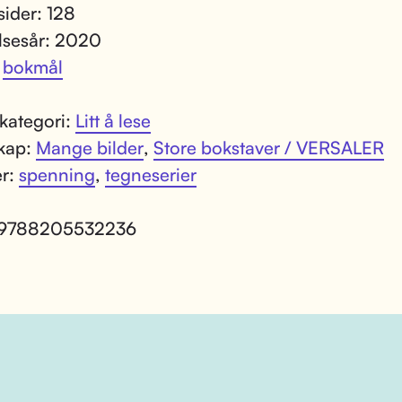
sider: 128
lsesår: 2020
:
bokmål
kategori:
Litt å lese
kap:
Mange bilder
,
Store bokstaver / VERSALER
er:
spenning
,
tegneserier
 9788205532236