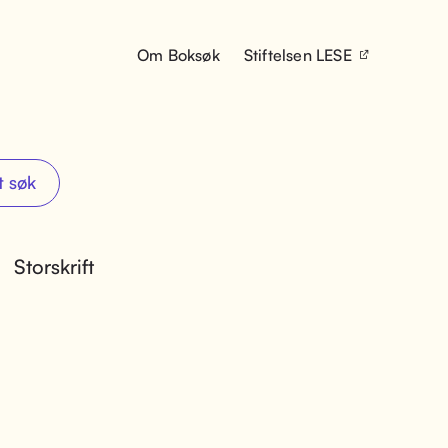
Om Boksøk
Stiftelsen LESE
t søk
Storskrift