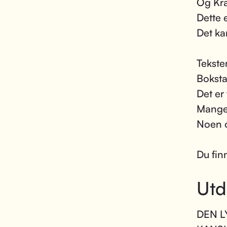
Og Kra
Dette 
Det ka
Tekste
Boksta
Det er
Mange 
Noen o
Du fin
Utd
DEN LY