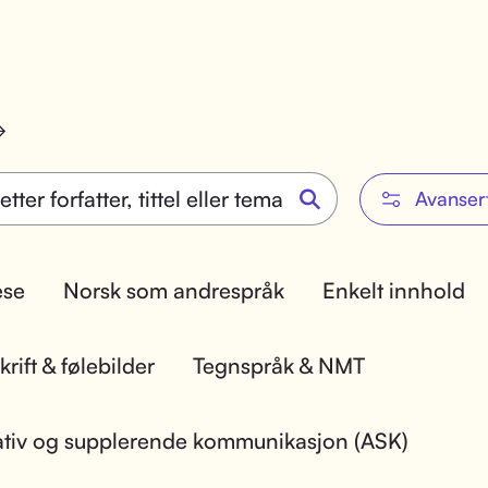
Avanser
lese
Norsk som andrespråk
Enkelt innhold
rift & følebilder
Tegnspråk & NMT
ativ og supplerende kommunikasjon (ASK)