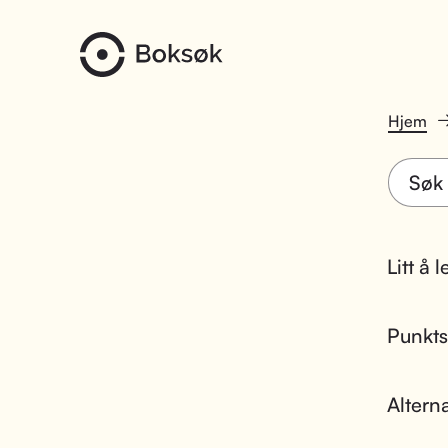
Hjem
Litt å 
Punktsk
Altern