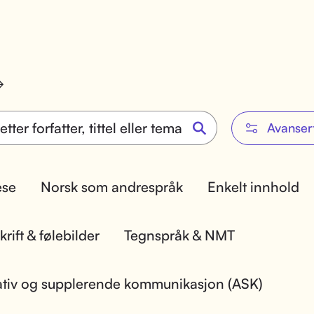
Avanser
lese
Norsk som andrespråk
Enkelt innhold
rift & følebilder
Tegnspråk & NMT
ativ og supplerende kommunikasjon (ASK)