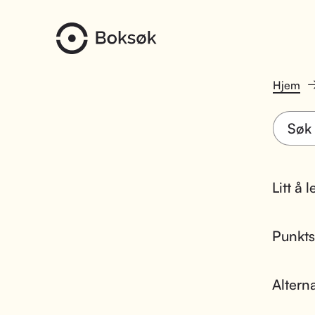
Hjem
Litt å 
Punktsk
Altern