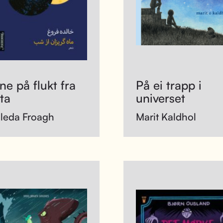
e på flukt fra
På ei trapp i
ta
universet
leda Froagh
Marit Kaldhol