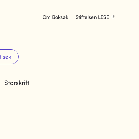
Om Boksøk
Stiftelsen LESE
t søk
Storskrift