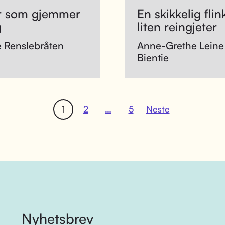
r som gjemmer
En skikkelig flin
g
liten reingjeter
e Renslebråten
Anne-Grethe Leine
Bientie
1
2
…
5
Neste
Nyhetsbrev