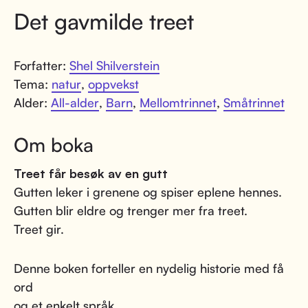
Det gavmilde treet
Forfatter:
Shel Shilverstein
Tema:
natur
,
oppvekst
Alder:
All-alder
,
Barn
,
Mellomtrinnet
,
Småtrinnet
Om boka
Treet får besøk av en gutt
Gutten leker i grenene og spiser eplene hennes.
Gutten blir eldre og trenger mer fra treet.
Treet gir.
Denne boken forteller en nydelig historie med få
ord
og et enkelt språk.