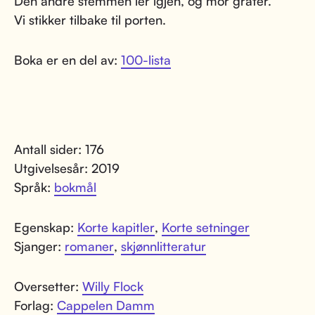
Den andre stemmen ler igjen, og mor gråter.
Vi stikker tilbake til porten.
Boka er en del av:
100-lista
Antall sider: 176
Utgivelsesår: 2019
Språk:
bokmål
Egenskap:
Korte kapitler
,
Korte setninger
Sjanger:
romaner
,
skjønnlitteratur
Oversetter:
Willy Flock
Forlag:
Cappelen Damm