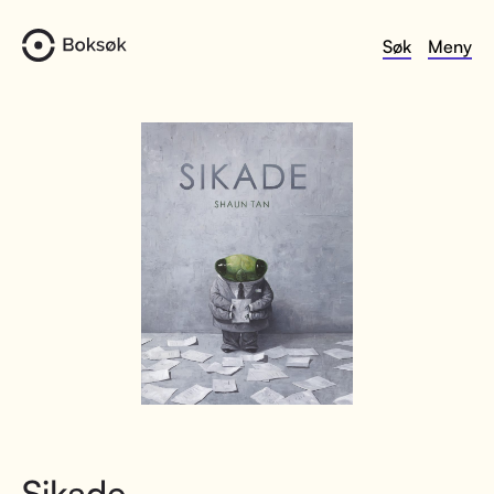
Søk
Meny
Sikade