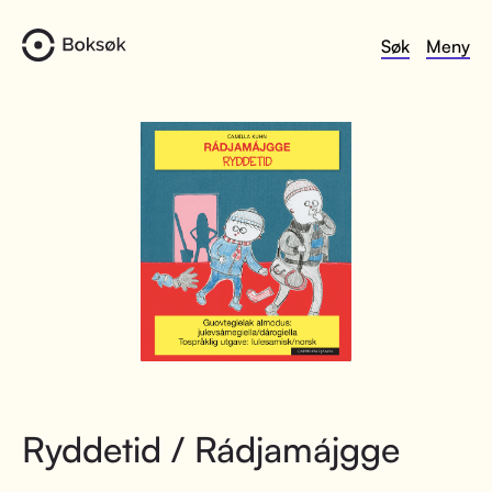
Søk
Meny
Ryddetid / Rádjamájgge