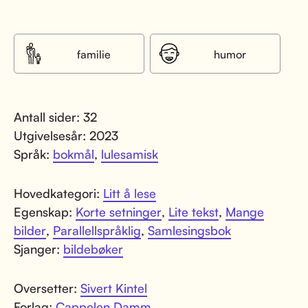
familie
humor
Antall sider: 32
Utgivelsesår: 2023
Språk:
bokmål
,
lulesamisk
Hovedkategori:
Litt å lese
Egenskap:
Korte setninger
,
Lite tekst
,
Mange
bilder
,
Parallellspråklig
,
Samlesingsbok
Sjanger:
bildebøker
Oversetter:
Sivert Kintel
Forlag:
Cappelen Damm