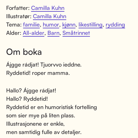
Forfatter:
Camilla Kuhn
Illustratør:
Camilla Kuhn
Tema:
familie
,
humor
,
kjønn
,
likestilling
,
rydding
Alder:
All-alder
,
Barn
,
Småtrinnet
Om boka
Ájgge rádjat! Tjuorvvo ieddne.
Ryddetid! roper mamma.
Hallo? Ájgge rádjat!
Hallo? Ryddetid!
Ryddetid er en humoristisk fortelling
som sier mye på liten plass.
Illustrasjonene er enkle,
men samtidig fulle av detaljer.