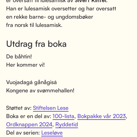
er oversatt til lulesamisk av
Sivert Kintel
.
Han er lulesamisk oversetter og har oversatt
en rekke barne- og ungdomsbøker
fra norsk til lulesamisk.
Utdrag fra boka
De båhtin!
Her kommer vi!
Vuojadagá gånågisá
Kongene av svømmehallen!
Støttet av:
Stiftelsen Lese
Boka er en del av:
100-lista
,
Bokpakke vår 2023
,
Ordknappen 2024
,
Ryddetid
Del av serien:
Leseløve