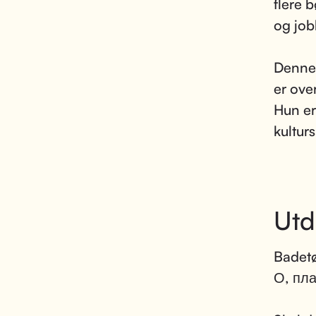
flere b
og job
Denne 
er over
Hun er
kultur
Utd
Badet
О, пл