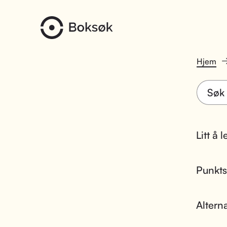
Hjem
Litt å 
Punktsk
Altern