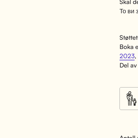
Skal d
То ви 
Støtte
Boka e
2023
,
Del av
Antall 