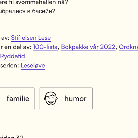
ere til svømmehallen nå?
зібралися в басейн?
t av:
Stiftelsen Lese
r en del av:
100-lista
,
Bokpakke vår 2022
,
Ordkn
Ryddetid
 serien:
Leseløve
familie
humor
sider: 32