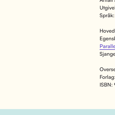
Utgive
Språk
Hoved
Egens
Paralle
Sjang
Overse
Forlag
ISBN: