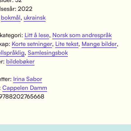
lsesår: 2022
:
bokmål
,
ukrainsk
kategori:
Litt å lese
,
Norsk som andrespråk
kap:
Korte setninger
,
Lite tekst
,
Mange bilder
,
llspråklig
,
Samlesingsbok
er:
bildebøker
tter:
Irina Sabor
:
Cappelen Damm
 9788202765668