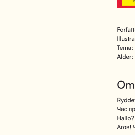
Forfat
Illustr
Tema:
Alder:
Om
Rydde
Час пр
Hallo?
Агов! 