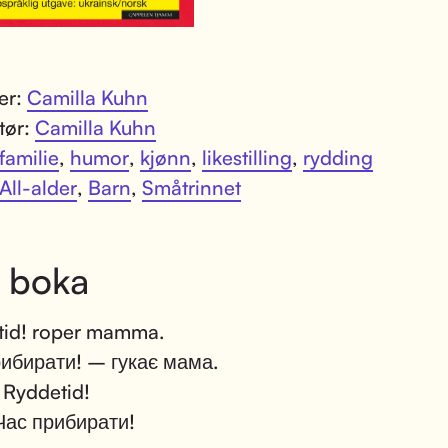
ter:
Camilla Kuhn
atør:
Camilla Kuhn
familie
,
humor
,
kjønn
,
likestilling
,
rydding
All-alder
,
Barn
,
Småtrinnet
 boka
tid! roper mamma.
ибирати! – гукає мама.
 Ryddetid!
Час прибирати!