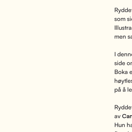
Ryddet
som si
Illustr
men sa
I denn
side o
Boka e
høytles
på å le
Ryddeti
av
Cam
Hun har