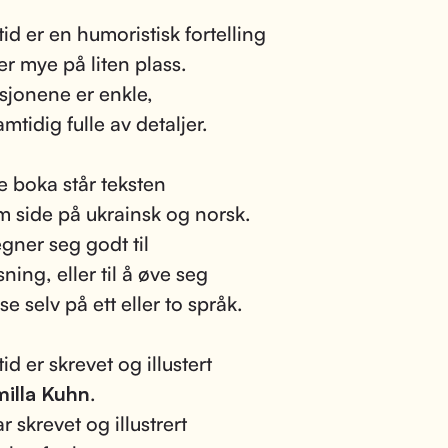
id er en humoristisk fortelling
er mye på liten plass.
asjonene er enkle,
mtidig fulle av detaljer.
e boka står teksten
m side på ukrainsk og norsk.
gner seg godt til
ning, eller til å øve seg
se selv på ett eller to språk.
d er skrevet og illustert
illa Kuhn
.
 skrevet og illustrert