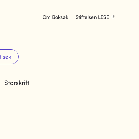
Om Boksøk
Stiftelsen LESE
t søk
Storskrift