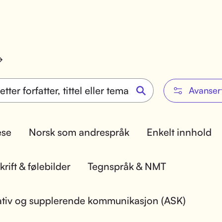
Avanser
lese
Norsk som andrespråk
Enkelt innhold
rift & følebilder
Tegnspråk & NMT
ativ og supplerende kommunikasjon (ASK)