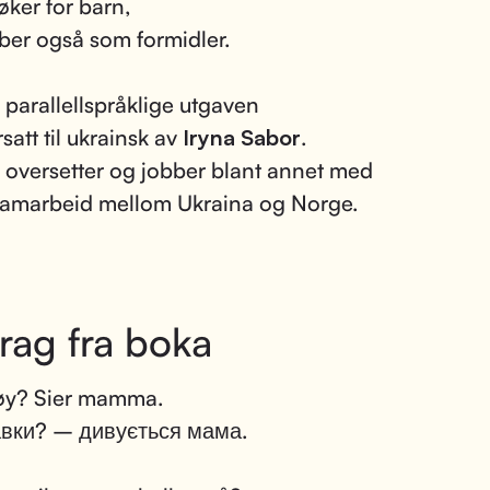
øker for barn,
ber også som formidler.
parallellspråklige utgaven
satt til ukrainsk av
Iryna Sabor
.
 oversetter og jobber blant annet med
samarbeid mellom Ukraina og Norge.
rag fra boka
øy? Sier mamma.
авки? – дивується мама.