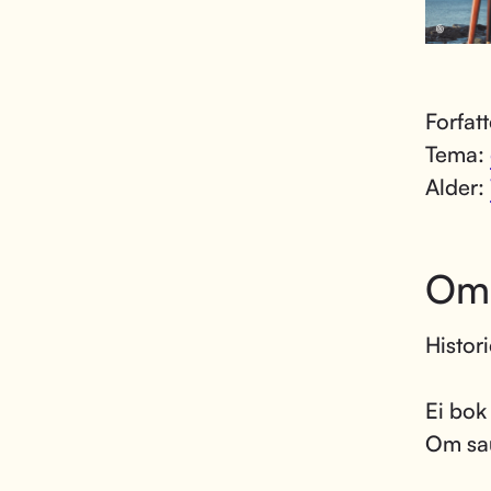
Forfat
Tema:
Alder:
Om
Histor
Ei bok
Om sau