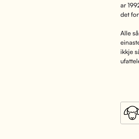
ar 199
det fo
Alle s
einast
ikkje 
ufattel