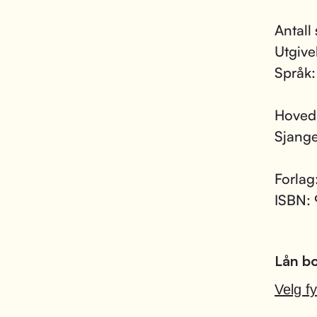
Antall 
Utgive
Språk
Hoved
Sjang
Forlag
ISBN:
Lån bo
Velg fy