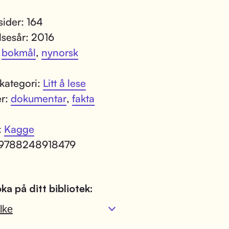
sider: 164
lsesår: 2016
:
bokmål
,
nynorsk
kategori:
Litt å lese
er:
dokumentar
,
fakta
:
Kagge
 9788248918479
ka på ditt bibliotek:
lke