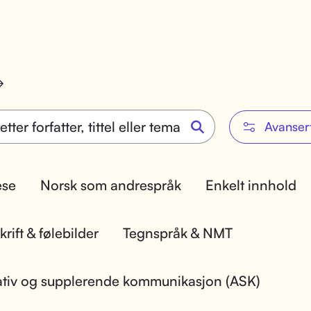
Avanser
lese
Norsk som andrespråk
Enkelt innhold
rift & følebilder
Tegnspråk & NMT
ativ og supplerende kommunikasjon (ASK)