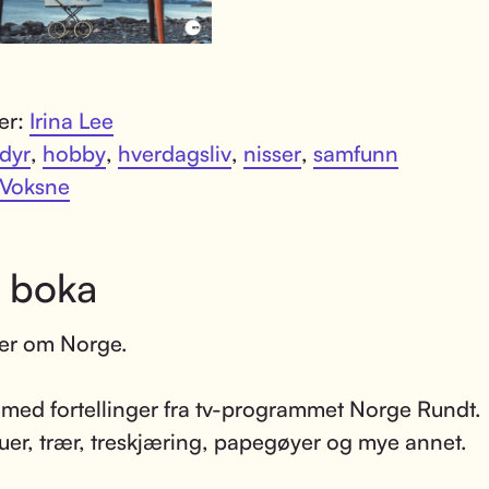
ter:
Irina Lee
dyr
,
hobby
,
hverdagsliv
,
nisser
,
samfunn
Voksne
 boka
ier om Norge.
 med fortellinger fra tv-programmet Norge Rundt.
er, trær, treskjæring, papegøyer og mye annet.