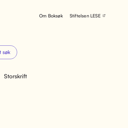
Om Boksøk
Stiftelsen LESE
t søk
Storskrift