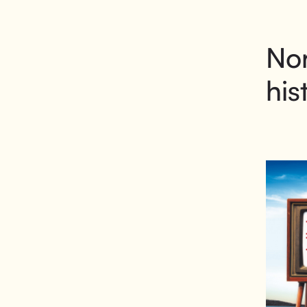
Nor
his