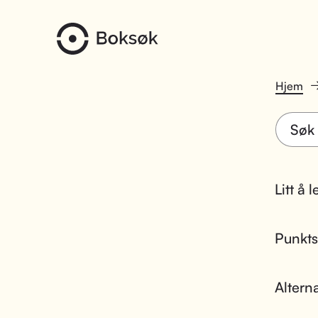
Hjem
Litt å 
Punktsk
Altern