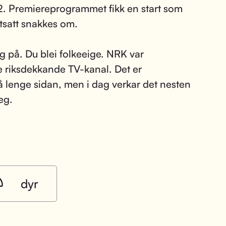
2. Premiereprogrammet fikk en start som
rtsatt snakkes om.
åg på. Du blei folkeeige. NRK var
e riksdekkande TV-kanal. Det er
så lenge sidan, men i dag verkar det nesten
eg.
dyr