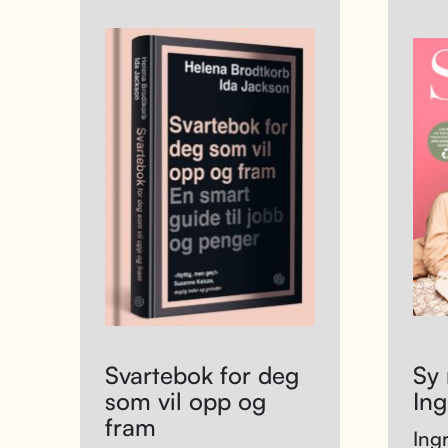
Svartebok for deg
Sy 
som vil opp og
Ing
fram
Ing