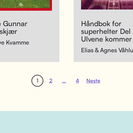
e Gunnar
Håndbok for
skjær
superhelter Del 
Ulvene kommer
ve Kvamme
Elias & Agnes Våhl
1
2
…
4
Neste