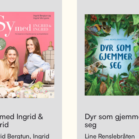
med Ingrid &
Dyr som gjemm
rid
seg
rid Bergtun, Ingrid
Line Renslebråten