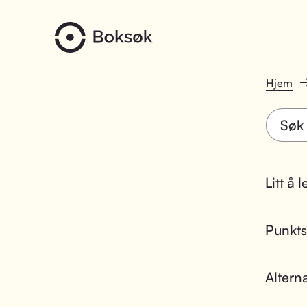
Hjem
Litt å 
Punktsk
Altern