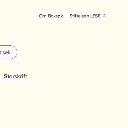
Om Boksøk
Stiftelsen LESE
t søk
Storskrift