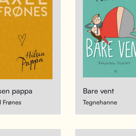
lsen pappa
Bare vent
l Frønes
Tegnehanne