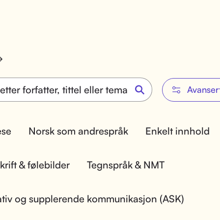
Avanser
lese
Norsk som andrespråk
Enkelt innhold
rift & følebilder
Tegnspråk & NMT
ativ og supplerende kommunikasjon (ASK)