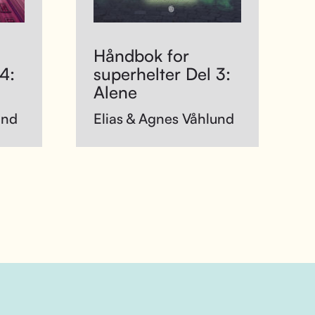
Håndbok for
4:
superhelter Del 3:
Alene
und
Elias & Agnes Våhlund