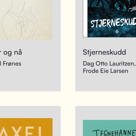
r og nå
Stjerneskudd
l Frønes
Dag Otto Lauritzen,
Frode Eie Larsen