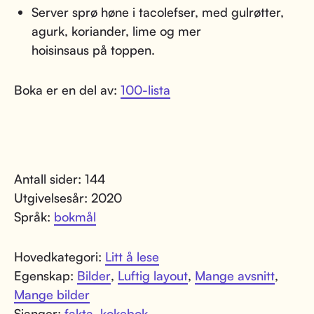
Server sprø høne i tacolefser, med gulrøtter,
agurk, koriander, lime og mer
hoisinsaus på toppen.
Boka er en del av:
100-lista
Antall sider: 144
Utgivelsesår: 2020
Språk:
bokmål
Hovedkategori:
Litt å lese
Egenskap:
Bilder
,
Luftig layout
,
Mange avsnitt
,
Mange bilder
Sjanger:
fakta
,
kokebok