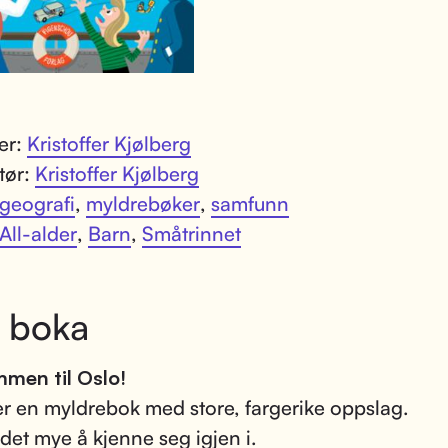
ter:
Kristoffer Kjølberg
atør:
Kristoffer Kjølberg
geografi
,
myldrebøker
,
samfunn
All-alder
,
Barn
,
Småtrinnet
 boka
men til Oslo!
er en myldrebok med store, fargerike oppslag.
 det mye å kjenne seg igjen i.