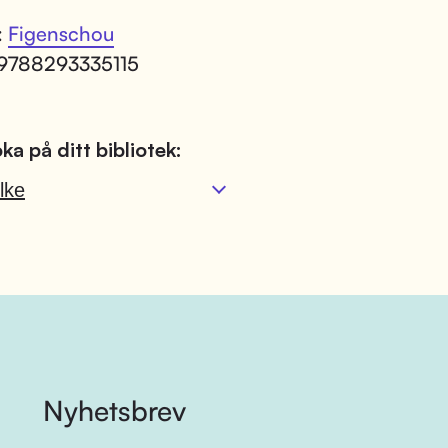
:
Figenschou
 9788293335115
ka på ditt bibliotek:
lke
Nyhetsbrev