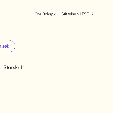
Om Boksøk
Stiftelsen LESE
t søk
Storskrift