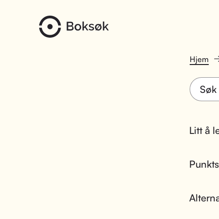
Hjem
Litt å 
Punktsk
Altern