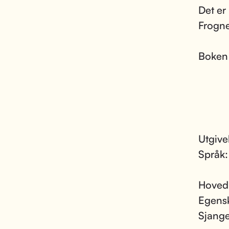
Det er
Frogne
Boken e
Utgive
Språk
Hoved
Egens
Sjang