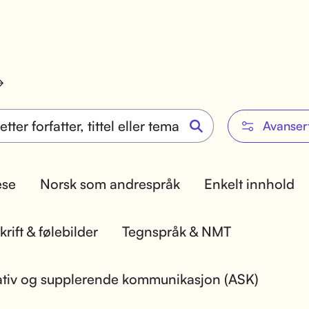
Avanser
lese
Norsk som andrespråk
Enkelt innhold
rift & følebilder
Tegnspråk & NMT
ativ og supplerende kommunikasjon (ASK)