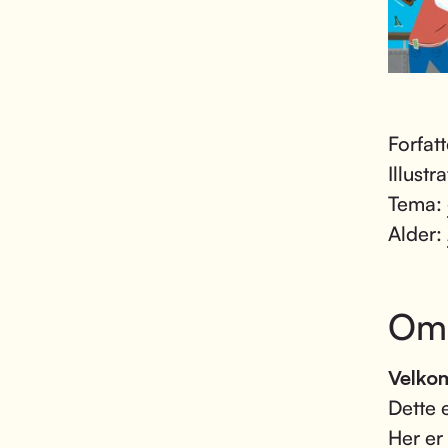
Forfat
Illustr
Tema:
Alder:
Om
Velkom
Dette 
Her er