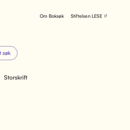
Om Boksøk
Stiftelsen LESE
t søk
Storskrift