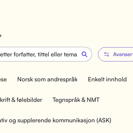
Avanser
lese
Norsk som andrespråk
Enkelt innhold
rift & følebilder
Tegnspråk & NMT
ativ og supplerende kommunikasjon (ASK)