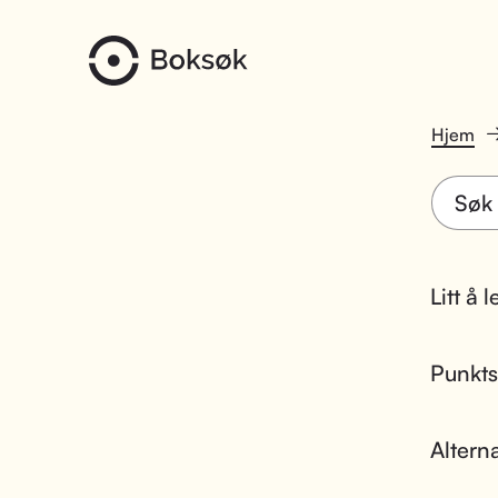
Hjem
Litt å 
Punktsk
Altern