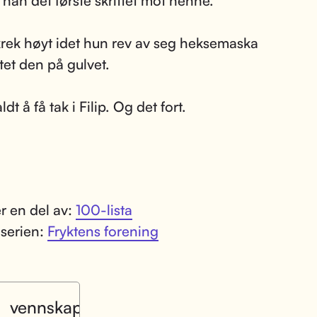
 han det første skrittet mot henne.
rek høyt idet hun rev av seg heksemaska
tet den på gulvet.
ldt å få tak i Filip. Og det fort.
r en del av:
100-lista
 serien:
Fryktens forening
vennskap