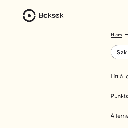
Hjem
Litt å 
Punktsk
Altern