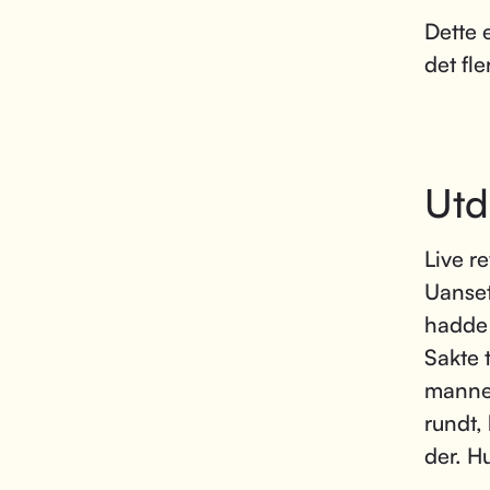
Dette 
det fle
Utd
Live r
Uanset
hadde 
Sakte t
manne
rundt,
der. H