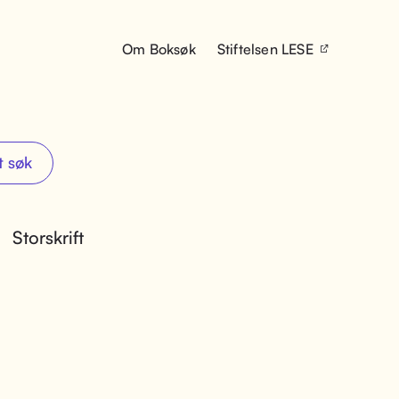
Om Boksøk
Stiftelsen LESE
t søk
Storskrift