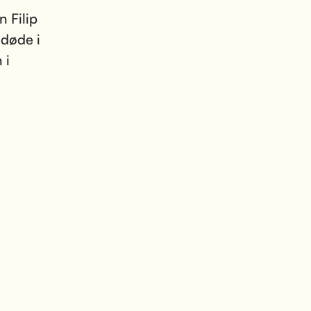
 Filip
 døde i
 i