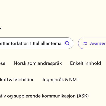
Avanser
lese
Norsk som andrespråk
Enkelt innhold
rift & følebilder
Tegnspråk & NMT
ativ og supplerende kommunikasjon (ASK)