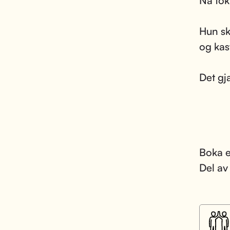
Nå tok
Hun sk
og kas
Det gja
Boka e
Del av