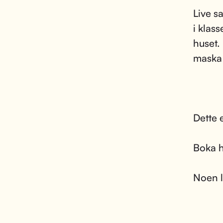
Live s
i klas
huset.
maska
Dette 
Boka h
Noen l