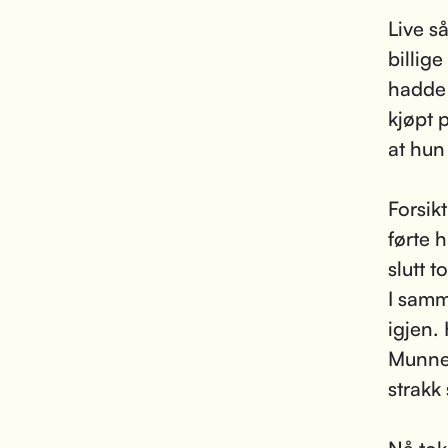
Live s
billig
hadde 
kjøpt 
at hun
Forsik
førte 
slutt t
I samm
igjen. 
Munnen
strakk