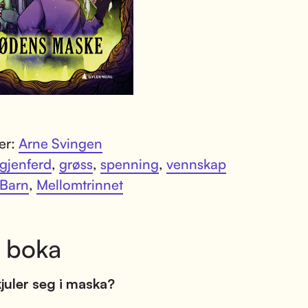
ter:
Arne Svingen
gjenferd
,
grøss
,
spenning
,
vennskap
Barn
,
Mellomtrinnet
 boka
juler seg i maska?