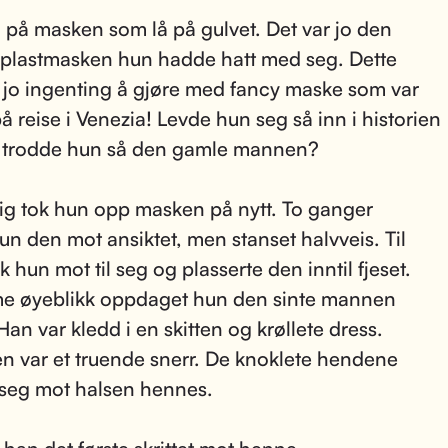
å på masken som lå på gulvet. Det var jo den
e plastmasken hun hadde hatt med seg. Dette
jo ingenting å gjøre med fancy maske som var
på reise i Venezia! Levde hun seg så inn i historien
 trodde hun så den gamle mannen?
tig tok hun opp masken på nytt. To ganger
hun den mot ansiktet, men stanset halvveis. Til
ok hun mot til seg og plasserte den inntil fjeset.
e øyeblikk oppdaget hun den sinte mannen
Han var kledd i en skitten og krøllete dress.
 var et truende snerr. De knoklete hendene
 seg mot halsen hennes.