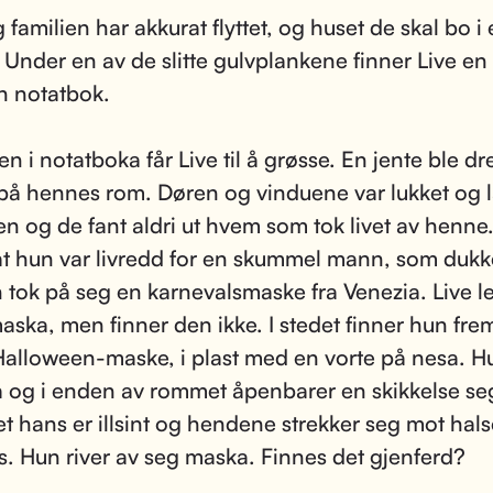
 familien har akkurat flyttet, og huset de skal bo i 
 Under en av de slitte gulvplankene finner Live en
 notatbok.
en i notatboka får Live til å grøsse. En jente ble dre
på hennes rom. Døren og vinduene var lukket og lå
en og de fant aldri ut hvem som tok livet av henne
at hun var livredd for en skummel mann, som dukk
 tok på seg en karnevalsmaske fra Venezia. Live le
maska, men finner den ikke. I stedet finner hun fre
alloween-maske, i plast med en vorte på nesa. Hu
 og i enden av rommet åpenbarer en skikkelse se
et hans er illsint og hendene strekker seg mot hal
. Hun river av seg maska. Finnes det gjenferd?