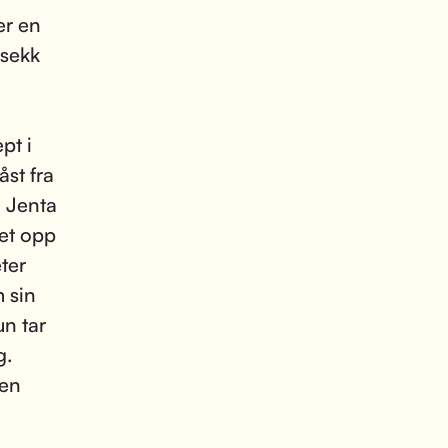
er en
 sekk
pt i
st fra
. Jenta
et opp
ter
m sin
n tar
g.
sen