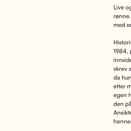
Live og
rønne.
med en
Histori
1984, 
innsid
skrev 
da hun
etter 
egen H
den på
Ansikt
hennes