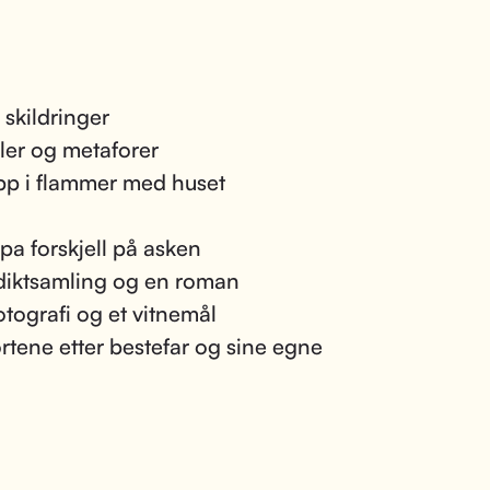
 skildringer
er og metaforer
pp i flammer med huset
pa forskjell på asken
diktsamling og en roman
fotografi og et vitnemål
ortene etter bestefar og sine egne