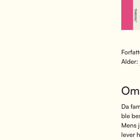
Forfat
Alder:
Om
Da fam
ble be
Mens j
lever 