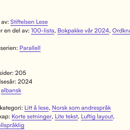
t av:
Stiftelsen Lese
r en del av:
100-lista
,
Bokpakke vår 2024
,
Ordkn
 serien:
Parallell
 sider: 205
lsesår: 2024
:
albansk
kategori:
Litt å lese
,
Norsk som andrespråk
kap:
Korte setninger
,
Lite tekst
,
Luftig layout
,
llspråklig