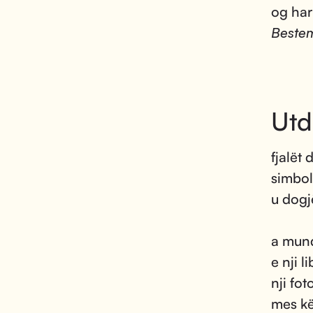
og har 
Beste
Utd
fjalët
simbol
u dogj
a mund
e nji 
nji fo
mes kë