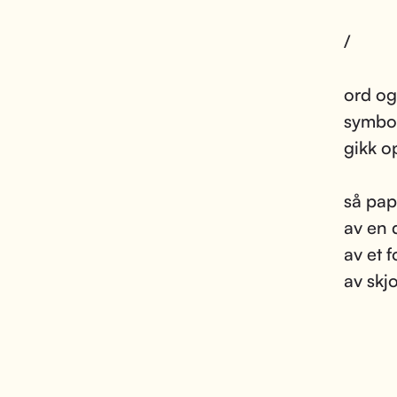
/
ord og
symbol
gikk o
så pap
av en 
av et 
av skj