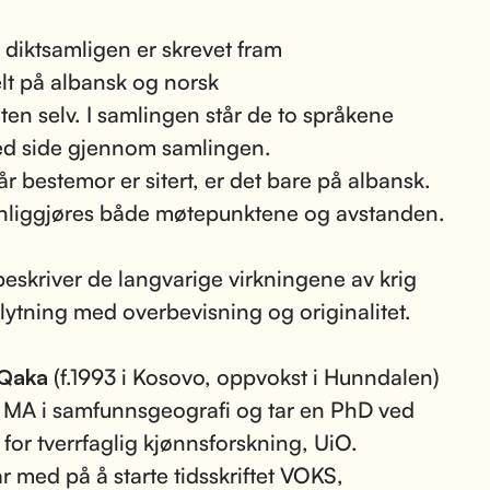
diktsamligen er skrevet fram
elt på albansk og norsk
ten selv. I samlingen står de to språkene
ed side gjennom samlingen.
r bestemor er sitert, er det bare på albansk.
ynliggjøres både møtepunktene og avstanden.
eskriver de langvarige virkningene av krig
flytning med overbevisning og originalitet.
 Qaka
(f.1993 i Kosovo, oppvokst i Hunndalen)
 MA i samfunnsgeografi og tar en PhD ved
 for tverrfaglig kjønnsforskning, UiO.
r med på å starte tidsskriftet VOKS,