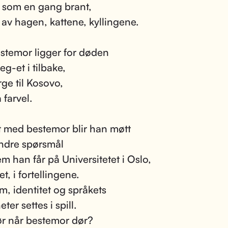
t som en gang brant,
 av hagen, kattene, kyllingene.
stemor ligger for døden
jeg-et i tilbake,
rge til Kosovo,
a farvel.
t med bestemor blir han møtt
ndre spørsmål
m han får på Universitetet i Oslo,
et, i fortellingene.
om, identitet og språkets
ter settes i spill.
r når bestemor dør?