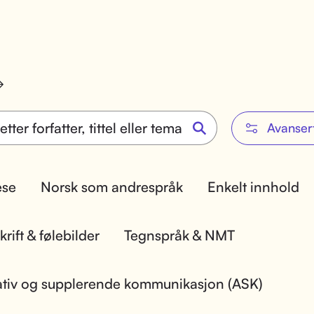
Avanser
lese
Norsk som andrespråk
Enkelt innhold
rift & følebilder
Tegnspråk & NMT
ativ og supplerende kommunikasjon (ASK)