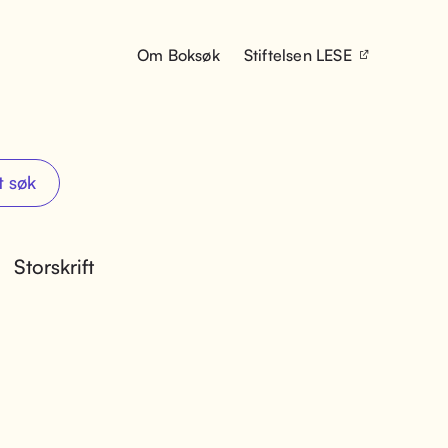
Om Boksøk
Stiftelsen LESE
t søk
Storskrift