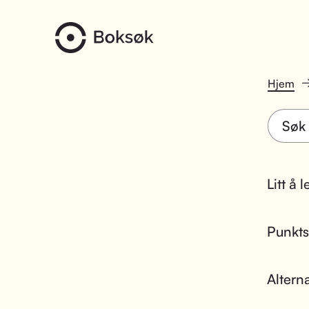
Hjem
Litt å 
Punktsk
Altern