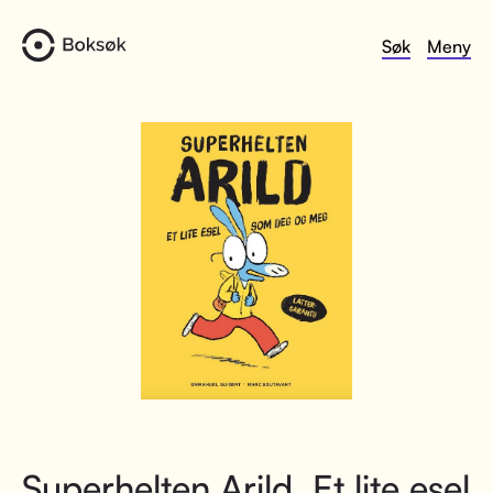
Søk
Meny
Superhelten Arild. Et lite esel