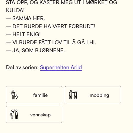
STÅ OPP, OG KASTER MEG UT I MØRKET OG
KULDA!
– SAMMA HER.
– DET BURDE HA VÆRT FORBUDT!
– HELT ENIG!
– VI BURDE FÅTT LOV TIL Å GÅ I HI.
– JA, SOM BJØRNENE.
Del av serien:
Superhelten Arild
familie
mobbing
vennskap