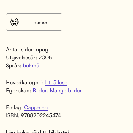
humor
Antall sider: upag.
Utgivelsesår: 2005
Språk:
bokmål
Hovedkategori:
Litt å lese
Egenskap:
Bilder
,
Mange bilder
Forlag:
Cappelen
ISBN: 9788202245474
Lån boka på ditt bibliotek: