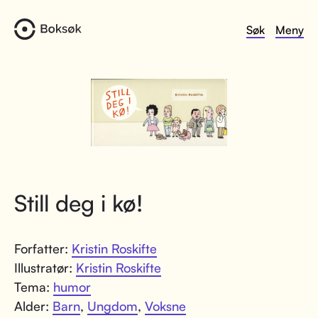
Søk
Meny
Still deg i kø!
Forfatter:
Kristin Roskifte
Illustratør:
Kristin Roskifte
Tema:
humor
Alder:
Barn
,
Ungdom
,
Voksne