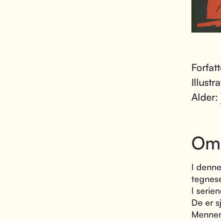
Forfat
Illustr
Alder:
Om
I denne
tegnese
I serie
De er s
Mennen