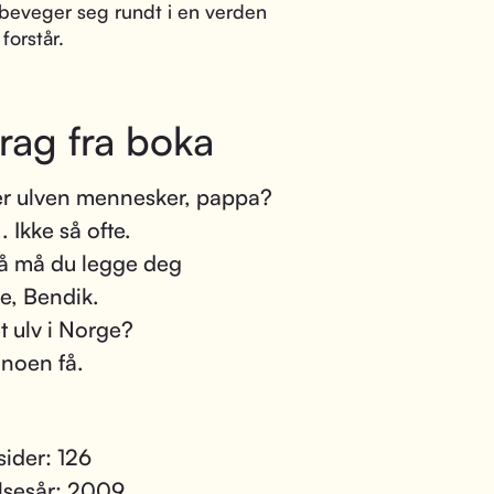
beveger seg rundt i en verden
forstår.
rag fra boka
er ulven mennesker, pappa?
.. Ikke så ofte.
å må du legge deg
e, Bendik.
et ulv i Norge?
 noen få.
sider: 126
lsesår: 2009