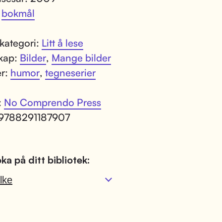
:
bokmål
kategori:
Litt å lese
kap:
Bilder
,
Mange bilder
er:
humor
,
tegneserier
:
No Comprendo Press
 9788291187907
ka på ditt bibliotek:
lke