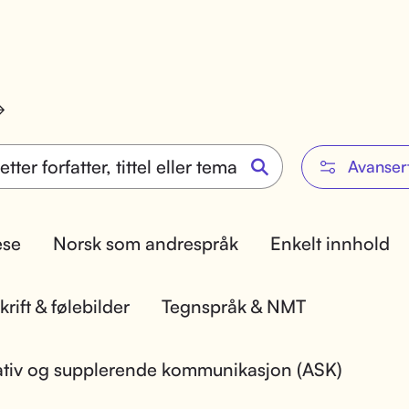
Avanser
lese
Norsk som andrespråk
Enkelt innhold
rift & følebilder
Tegnspråk & NMT
ativ og supplerende kommunikasjon (ASK)