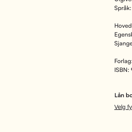
Språk
Hoved
Egens
Sjang
Forlag
ISBN:
Lån bo
Velg fy