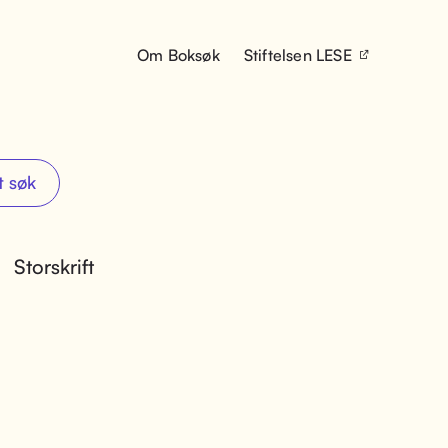
Om Boksøk
Stiftelsen LESE
t søk
Storskrift