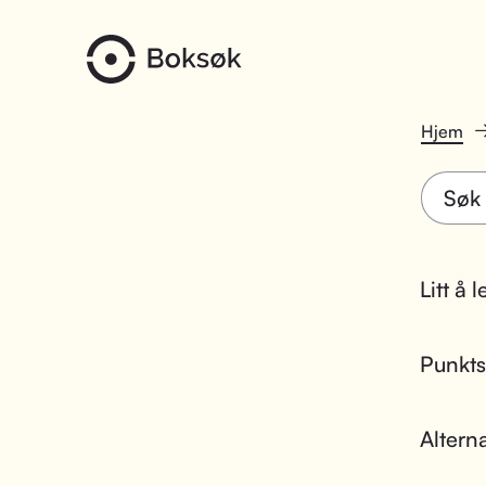
Hjem
Litt å 
Punktsk
Altern