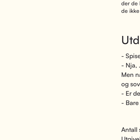
der de 
de ikke 
Utd
- Spis
- Nja, 
Men n
og sov
- Er d
- Bare
Antall 
Utgive