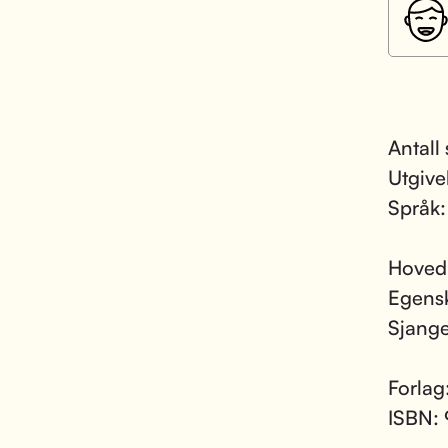
Antall 
Utgive
Språk
Hoved
Egens
Sjang
Forlag
ISBN: