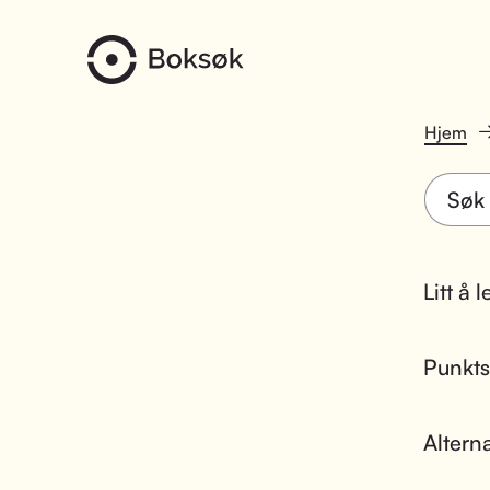
Hjem
Litt å 
Punktsk
Altern