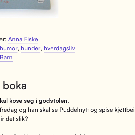
ter:
Anna Fiske
humor
,
hunder
,
hverdagsliv
Barn
 boka
skal kose seg i godstolen.
 fredag og han skal se Puddelnytt og spise kjøttbei
r det slik?