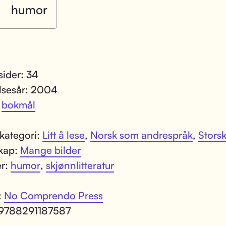
humor
sider: 34
lsesår: 2004
:
bokmål
kategori:
Litt å lese
,
Norsk som andrespråk
,
Storsk
kap:
Mange bilder
er:
humor
,
skjønnlitteratur
:
No Comprendo Press
 9788291187587