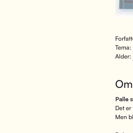
Forfat
Tema:
Alder:
Om
Palle 
Det er
Men bli