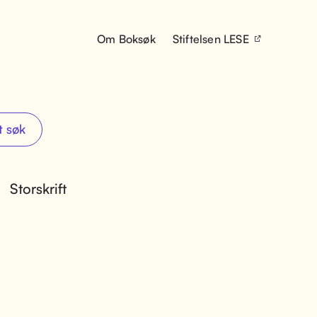
Om Boksøk
Stiftelsen LESE
t søk
Storskrift