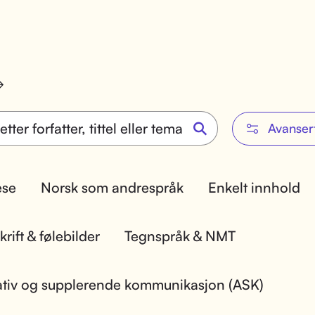
Avanser
lese
Norsk som andrespråk
Enkelt innhold
rift & følebilder
Tegnspråk & NMT
ativ og supplerende kommunikasjon (ASK)