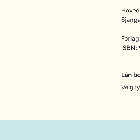
Hoved
Sjang
Forlag
ISBN:
Lån bo
Velg fy