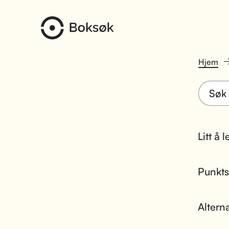
Hjem
Litt å 
Punktsk
Altern