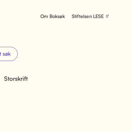
Om Boksøk
Stiftelsen LESE
t søk
Storskrift