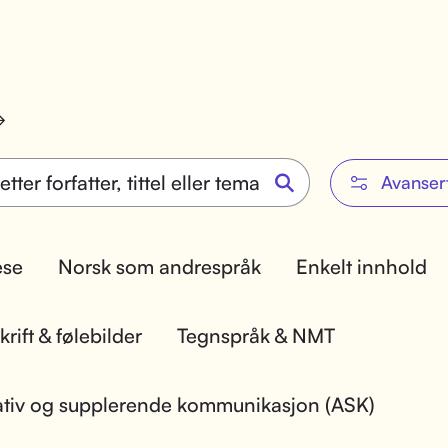
Avanser
lese
Norsk som andrespråk
Enkelt innhold
rift & følebilder
Tegnspråk & NMT
ativ og supplerende kommunikasjon (ASK)