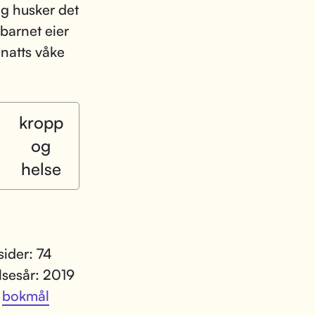
og husker det
l barnet eier
 natts våke
kropp
og
helse
sider: 74
lsesår: 2019
:
bokmål