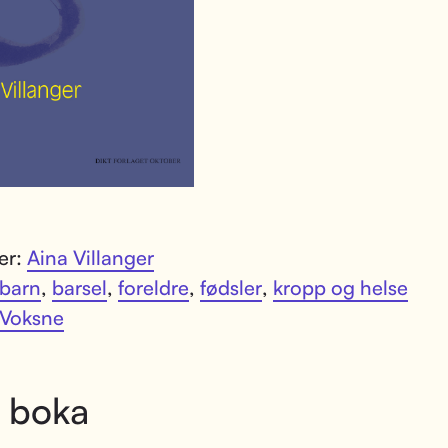
ter:
Aina Villanger
barn
,
barsel
,
foreldre
,
fødsler
,
kropp og helse
Voksne
 boka