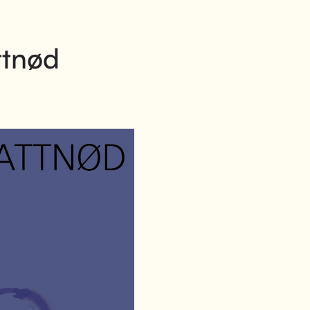
ttnød