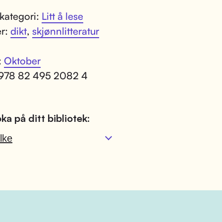
kategori:
Litt å lese
er:
dikt
,
skjønnlitteratur
:
Oktober
 978 82 495 2082 4
ka på ditt bibliotek:
lke