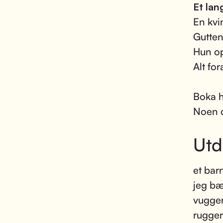
Et lan
En kvi
Gutten
Hun op
Alt fo
Boka h
Noen o
Utd
et bar
jeg bæ
vugger
rugger