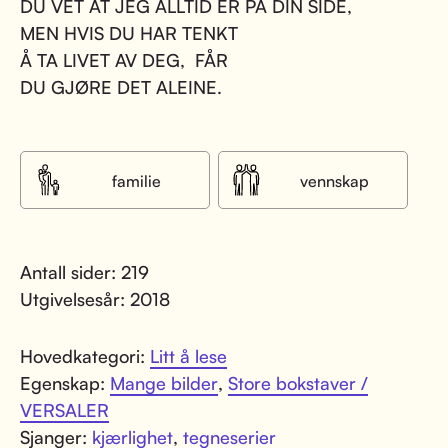
DU VET AT JEG ALLTID ER PÅ DIN SIDE,
MEN HVIS DU HAR TENKT
Å TA LIVET AV DEG, FÅR
DU GJØRE DET ALEINE.
familie
vennskap
Antall sider: 219
Utgivelsesår: 2018
Hovedkategori:
Litt å lese
Egenskap:
Mange bilder
,
Store bokstaver /
VERSALER
Sjanger:
kjærlighet
,
tegneserier