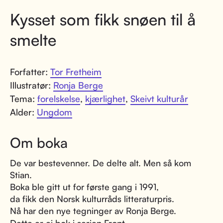
Kysset som fikk snøen til å
smelte
Forfatter:
Tor Fretheim
Illustratør:
Ronja Berge
Tema:
forelskelse
,
kjærlighet
,
Skeivt kulturår
Alder:
Ungdom
Om boka
De var bestevenner. De delte alt. Men så kom
Stian.
Boka ble gitt ut for første gang i 1991,
da fikk den Norsk kulturråds litteraturpris.
Nå har den nye tegninger av Ronja Berge.
Dette er ei bok i serien Front,