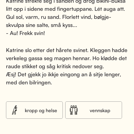
Katrine strekte seg i sanden og drog bikini-buksa
litt opp i sidene med fingertuppane. Lét auga att.
Gul sol, varm, ru sand. Florlett vind, bølgje-
skvulpa sine salte, små kyss...
- Au! Frekk svin!
Katrine slo etter det hårete svinet. Kleggen hadde
verkeleg gassa seg magen hennar. Ho klødde det
raude stikket og såg kritisk nedover seg.
Æsj! Det gjekk jo ikkje eingong an å sitje lenger,
med den bilringen.
kropp og helse
vennskap