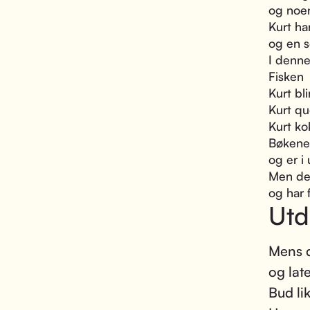
og noen
Kurt ha
og en s
I denne
Fisken
Kurt bl
Kurt qu
Kurt ko
Bøkene 
og er i
Men de 
og har 
Utd
Mens de
og lat
Bud lik