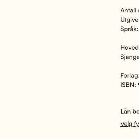
Antall
Utgive
Språk
Hoved
Sjang
Forlag
ISBN:
Lån bo
Velg fy