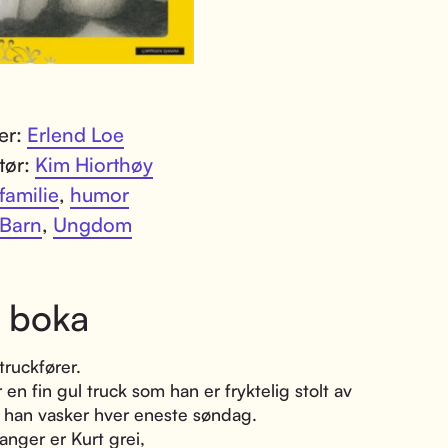
ter:
Erlend Loe
atør:
Kim Hiorthøy
familie
,
humor
Barn
,
Ungdom
 boka
truckfører.
 en fin gul truck som han er fryktelig stolt av
han vasker hver eneste søndag.
nger er Kurt grei,