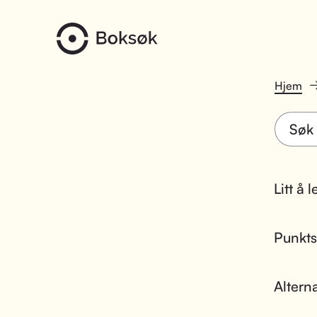
Hjem
Litt å 
Punktsk
Altern