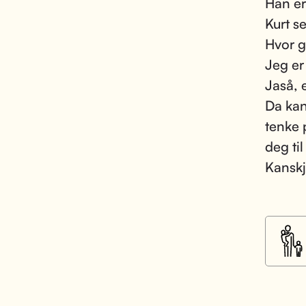
Han er
Kurt s
Hvor g
Jeg er 
Jaså, e
Da kan
tenke 
deg ti
Kanskj