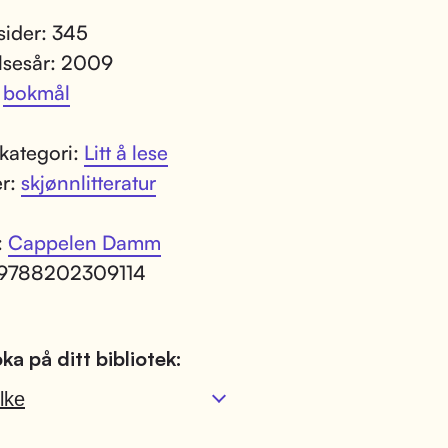
 sider: 345
lsesår: 2009
:
bokmål
kategori:
Litt å lese
er:
skjønnlitteratur
:
Cappelen Damm
 9788202309114
ka på ditt bibliotek:
lke