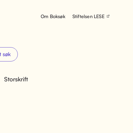
Om Boksøk
Stiftelsen LESE
t søk
Storskrift