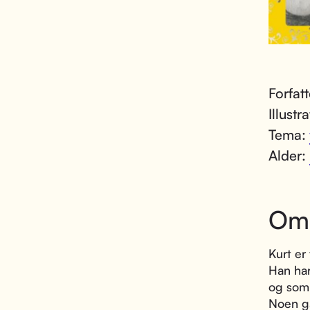
Forfat
Illustr
Tema:
Alder:
Om
Kurt er 
Han har
og som 
Noen ga