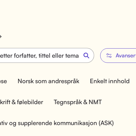
Avanser
lese
Norsk som andrespråk
Enkelt innhold
rift & følebilder
Tegnspråk & NMT
ativ og supplerende kommunikasjon (ASK)