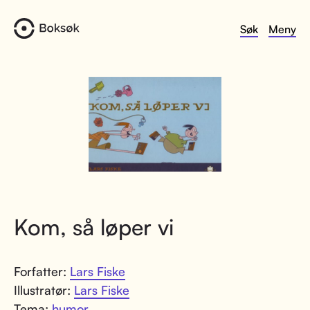
Søk
Meny
Kom, så løper vi
Forfatter:
Lars Fiske
Illustratør:
Lars Fiske
Tema:
humor