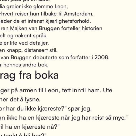
ia greier ikke glemme Leon,
rhvert reiser hun tilbake til Amsterdam.
leder de et intenst kjærlighetsforhold.
eren Majken van Bruggen forteller historien
kelt og nakent språk.
ler lite ved detaljer,
en knapp, distansert stil.
van Bruggen debuterte som forfatter i 2008.
r hennes andre bok.
rag fra boka
gger på armen til Leon, tett inntil ham. Ute
er det å lysne.
or har du ikke kjæreste?" spør jeg.
an ikke ha en kjæreste når jeg har reist så mye."
il ha en kjæreste nå?"
 tenkt å bli her?"