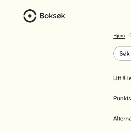
Hjem
Litt å 
Punktsk
Altern