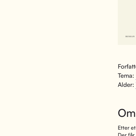
Forfat
Tema:
Alder:
Om
Etter e
Der får