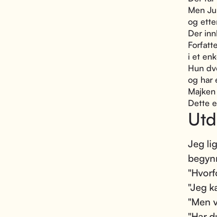
Men Jul
og ette
Der inn
Forfatt
i et en
Hun dve
og har 
Majken 
Dette e
Utd
Jeg li
begynn
"Hvorf
"Jeg k
"Men v
"Har du