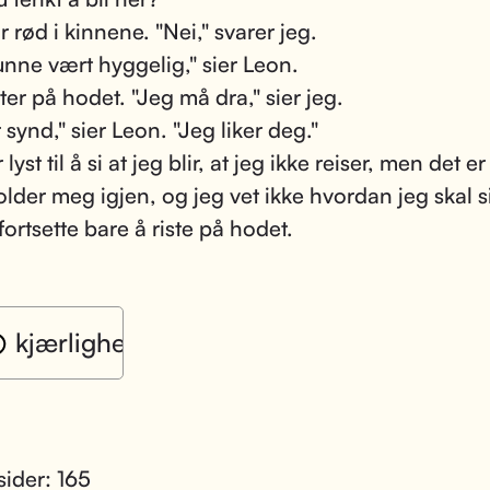
r rød i kinnene. "Nei," svarer jeg.
unne vært hyggelig," sier Leon.
ter på hodet. "Jeg må dra," sier jeg.
 synd," sier Leon. "Jeg liker deg."
 lyst til å si at jeg blir, at jeg ikke reiser, men det e
lder meg igjen, og jeg vet ikke hvordan jeg skal si
fortsette bare å riste på hodet.
kjærlighet
sider: 165