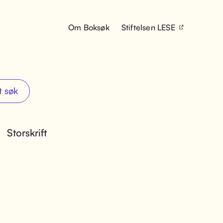
Om Boksøk
Stiftelsen LESE
t søk
Storskrift