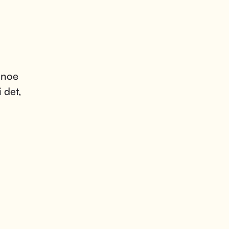
r noe
 det,