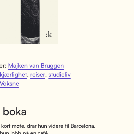
ter:
Majken van Bruggen
kjærlighet
,
reiser
,
studieliv
Voksne
 boka
t kort møte, drar hun videre til Barcelona.
 hun jobb på en café.