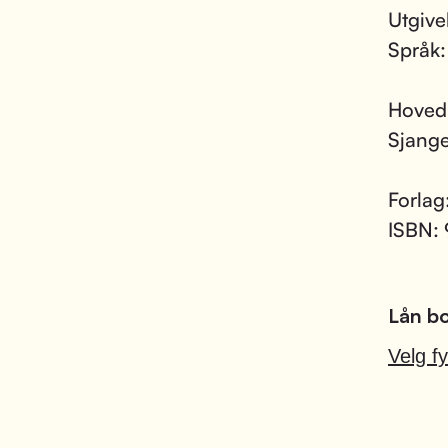
Utgive
Språk
Hoved
Sjang
Forlag
ISBN:
Lån bo
Velg fy