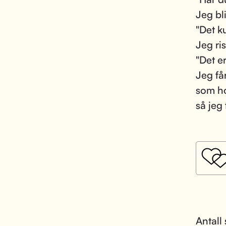
Jeg bli
"Det k
Jeg ris
"Det er
Jeg får
som ho
så jeg 
Antall 