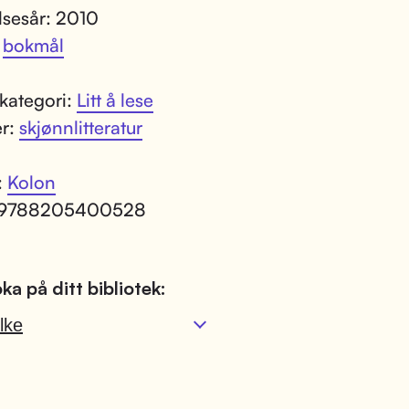
lsesår: 2010
:
bokmål
kategori:
Litt å lese
er:
skjønnlitteratur
:
Kolon
 9788205400528
ka på ditt bibliotek:
lke