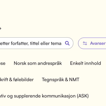
Avanser
lese
Norsk som andrespråk
Enkelt innhold
rift & følebilder
Tegnspråk & NMT
ativ og supplerende kommunikasjon (ASK)