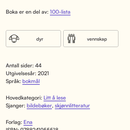
Boka er en del av:
100-lista
dyr
vennskap
Antall sider: 44
Utgivelsesår: 2021
Språk:
bokmål
Hovedkategori:
Litt å lese
Sjanger:
bildebøker
,
skjønnlitteratur
Forlag:
Ena
ISBN: 9788241955518