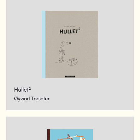
Hullet²
Øyvind Torseter