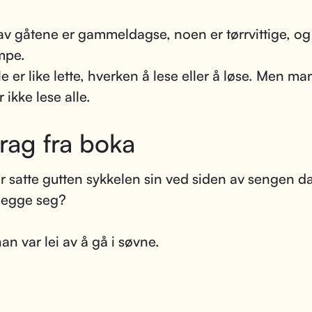
v gåtene er gammeldagse, noen er tørrvittige, o
mpe.
le er like lette, hverken å lese eller å løse. Men ma
 ikke lese alle.
rag fra boka
r satte gutten sykkelen sin ved siden av sengen d
 legge seg?
an var lei av å gå i søvne.