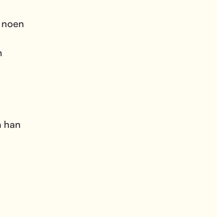
g noen
n
a han