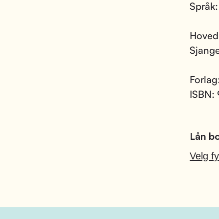
Språk
Hoved
Sjang
Forlag
ISBN:
Lån bo
Velg fy