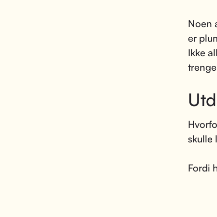
Noen a
er plu
Ikke al
trenger
Utd
Hvorfo
skulle
Fordi h