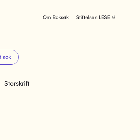
Om Boksøk
Stiftelsen LESE
t søk
Storskrift