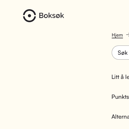
Hjem
Litt å 
Punktsk
Altern