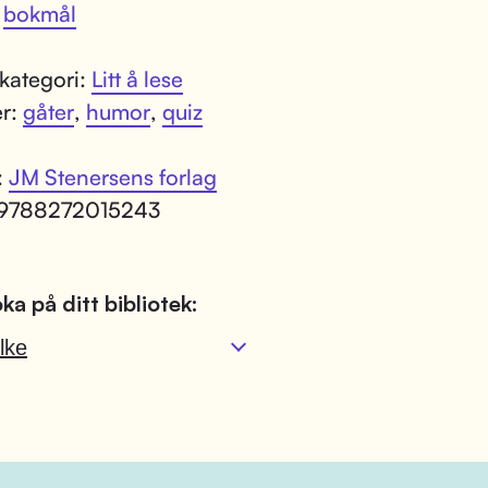
:
bokmål
kategori:
Litt å lese
er:
gåter
,
humor
,
quiz
:
JM Stenersens forlag
 9788272015243
ka på ditt bibliotek:
lke