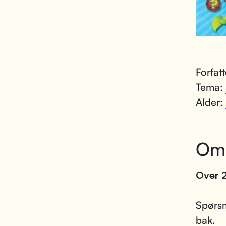
Forfat
Tema:
Alder:
Om
Over 2
Spørsm
bak.