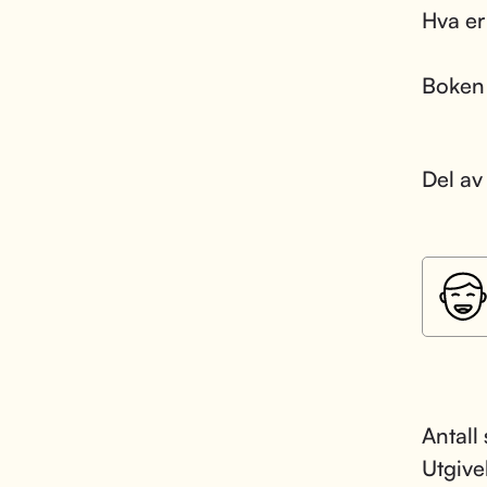
Hva er
Boken 
Del av
Antall
Utgive