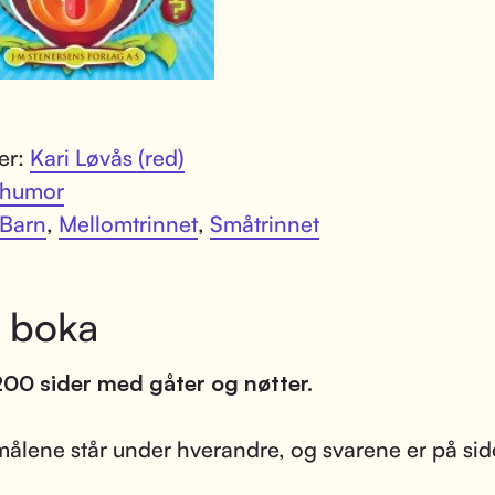
ter:
Kari Løvås (red)
humor
Barn
,
Mellomtrinnet
,
Småtrinnet
 boka
00 sider med gåter og nøtter.
ålene står under hverandre, og svarene er på si