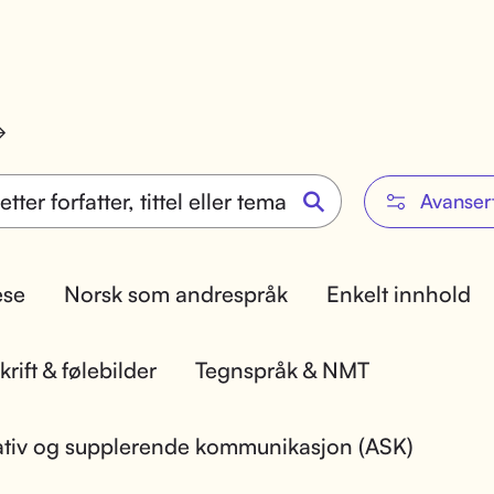
Avanser
lese
Norsk som andrespråk
Enkelt innhold
rift & følebilder
Tegnspråk & NMT
ativ og supplerende kommunikasjon (ASK)