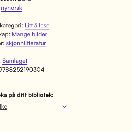
:
nynorsk
kategori:
Litt å lese
kap:
Mange bilder
er:
skjønnlitteratur
:
Samlaget
 9788252190304
ka på ditt bibliotek:
lke