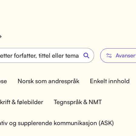
Avanser
lese
Norsk som andrespråk
Enkelt innhold
rift & følebilder
Tegnspråk & NMT
ativ og supplerende kommunikasjon (ASK)