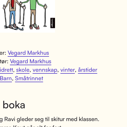
ter:
Vegard Markhus
atør:
Vegard Markhus
idrett
,
skole
,
vennskap
,
vinter
,
årstider
Barn
,
Småtrinnet
 boka
g Ravi gleder seg til skitur med klassen.