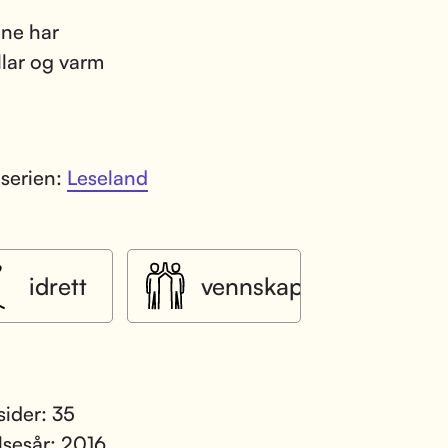
ane har
llar og varm
 serien:
Leseland
idrett
vennskap
sider: 35
lsesår: 2016