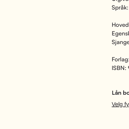
Språk
Hoved
Egens
Sjang
Forlag
ISBN:
Lån bo
Velg fy