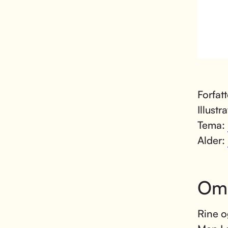
Forfat
Illustr
Tema:
Alder:
Om
Rine o