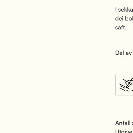
I sekk
dei bo
saft.
Del av
Antall 
Utgive