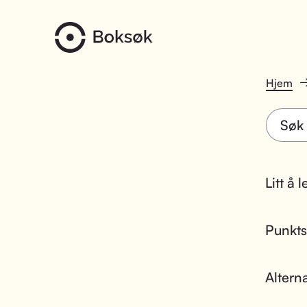
Hjem
Litt å 
Punktsk
Altern