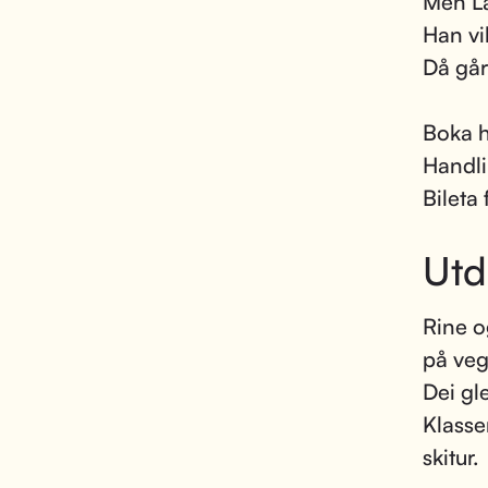
Men Læ
Han vi
Då går 
Boka h
Handli
Bileta 
Utd
Rine o
på veg 
Dei gl
Klasse
skitur.