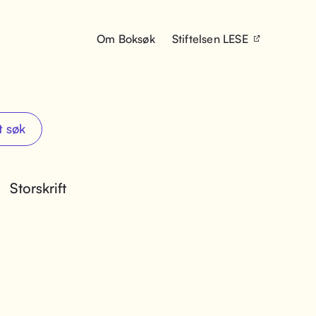
Om Boksøk
Stiftelsen LESE
t søk
Storskrift