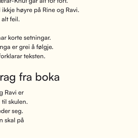
rar-Knut går alt for fort.
l ikkje høyre på Rine og Ravi.
alt feil.
ar korte setningar.
nga er grei å følgje.
forklarar teksten.
rag fra boka
g Ravi er
til skulen.
eder seg.
n skal på