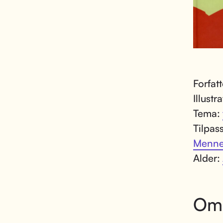
Forfat
Illustr
Tema:
Tilpas
Menne
Alder:
Om