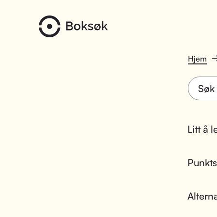
Hjem
Litt å 
Punktsk
Altern