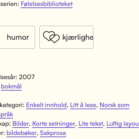
 serien:
Følelsesbiblioteket
humor
kjærlighet
lsesår: 2007
:
bokmål
kategori:
Enkelt innhold
,
Litt å lese
,
Norsk som
språk
kap:
Bilder
,
Korte setninger
,
Lite tekst
,
Luftig layou
er:
bildebøker
,
Sakprosa