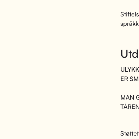
Stifte
språkk
Utd
ULYKK
ER SM
MAN G
TÅREN
Støtte