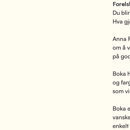
Forels
Du bli
Hva gj
Anna F
om å v
på god
Boka ha
og far
som vis
Boka e
vanske
enkelt