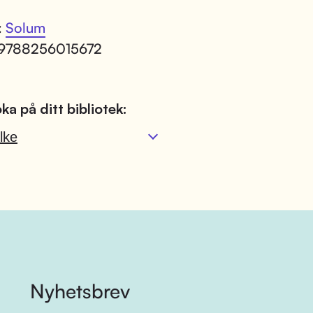
:
Solum
 9788256015672
ka på ditt bibliotek:
lke
Nyhetsbrev