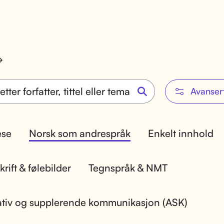
Avanser
lese
Norsk som andrespråk
Enkelt innhold
rift & følebilder
Tegnspråk & NMT
ativ og supplerende kommunikasjon (ASK)