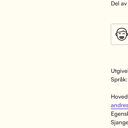
Del av
Utgive
Språk
Hoved
andre
Egens
Sjang