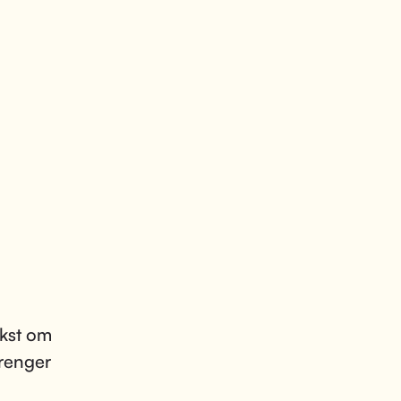
ekst om
trenger