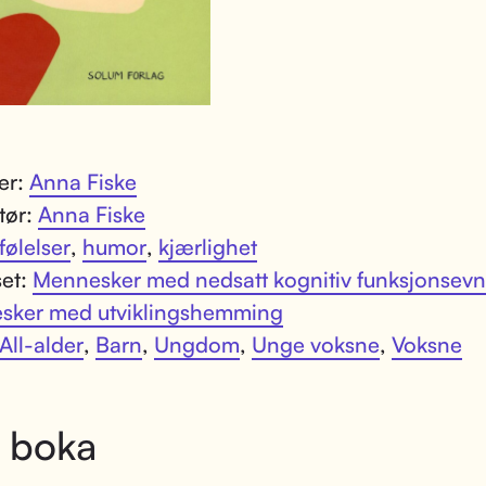
ter:
Anna Fiske
atør:
Anna Fiske
følelser
,
humor
,
kjærlighet
set:
Mennesker med nedsatt kognitiv funksjonsev
sker med utviklingshemming
All-alder
,
Barn
,
Ungdom
,
Unge voksne
,
Voksne
 boka