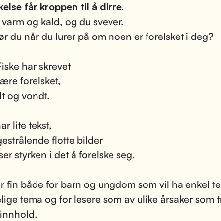
kelse får kroppen til å dirre.
r varm og kald, og du svever.
ør du når du lurer på om noen er forelsket i deg?
iske har skrevet
ære forelsket,
t og vondt.
r lite tekst,
gestrålende flotte bilder
er styrken i det å forelske seg.
r fin både for barn og ungdom som vil ha enkel t
lige tema og for lesere som av ulike årsaker som 
 innhold.