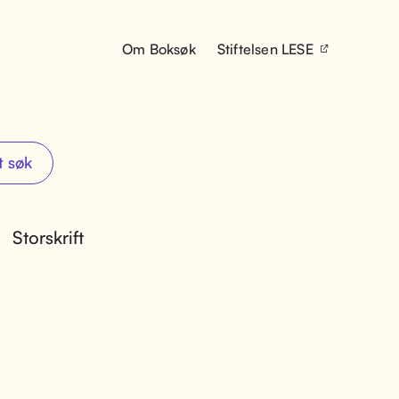
Om Boksøk
Stiftelsen LESE
t søk
Storskrift