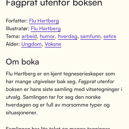
Fagprat utenfor boksen
Forfatter:
Flu Hartberg
Illustratør:
Flu Hartberg
Tema:
arbeid
,
humor
,
hverdag
,
samfunn
,
satire
Alder:
Ungdom
,
Voksne
Om boka
Flu Hartberg er en kjent tegneserieskaper som
har mange utgivelser bak seg.
Fagprat utenfor
boksen
er hans siste samling med vitsetegninger i
utvalg. Samlingen tar for seg den norske
hverdagen og er full av morsomme typer og
situasjonener.
Samlingen har lite tekst og mange tegninger.