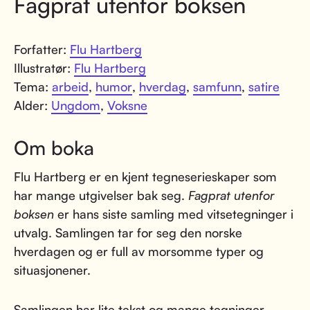
Fagprat utenfor boksen
Forfatter:
Flu Hartberg
Illustratør:
Flu Hartberg
Tema:
arbeid
,
humor
,
hverdag
,
samfunn
,
satire
Alder:
Ungdom
,
Voksne
Om boka
Flu Hartberg er en kjent tegneserieskaper som
har mange utgivelser bak seg.
Fagprat utenfor
boksen
er hans siste samling med vitsetegninger i
utvalg. Samlingen tar for seg den norske
hverdagen og er full av morsomme typer og
situasjonener.
Samlingen har lite tekst og mange tegninger.