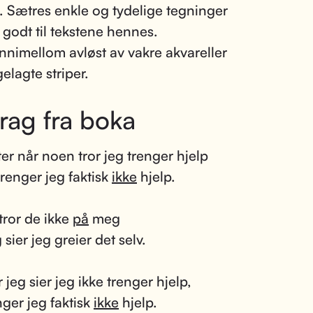
. Sætres enkle og tydelige tegninger
 godt til tekstene hennes.
innimellom avløst av vakre akvareller
elagte striper.
rag fra boka
ter når noen tror jeg trenger hjelp
trenger jeg faktisk
ikke
hjelp.
tror de ikke
på
meg
 sier jeg greier det selv.
 jeg sier jeg ikke trenger hjelp,
nger jeg faktisk
ikke
hjelp.