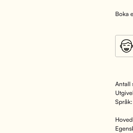
Boka e
Antall 
Utgive
Språk
Hoved
Egens