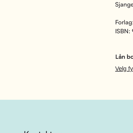
Sjang
Forlag
ISBN:
Lån bo
Velg fy