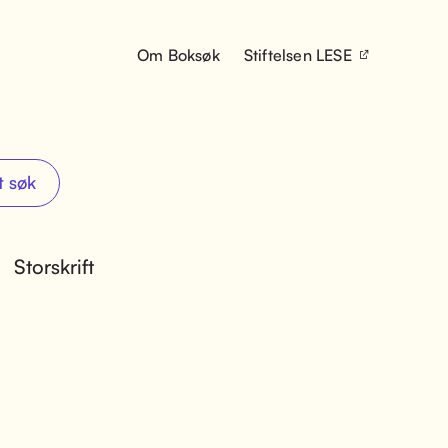
Om Boksøk
Stiftelsen LESE
t søk
Storskrift