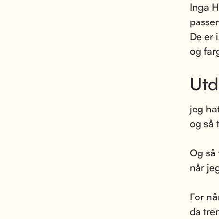
Inga H
passer
De er 
og farg
Utd
jeg ha
og så 
Og så 
når jeg
For når
da tre