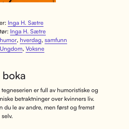
ter:
Inga H. Sætre
atør:
Inga H. Sætre
humor
,
hverdag
,
samfunn
Ungdom
,
Voksne
 boka
tegneserien er full av humoristiske og
oniske betraktninger over kvinners liv.
n du le av andre, men først og fremst
 selv.