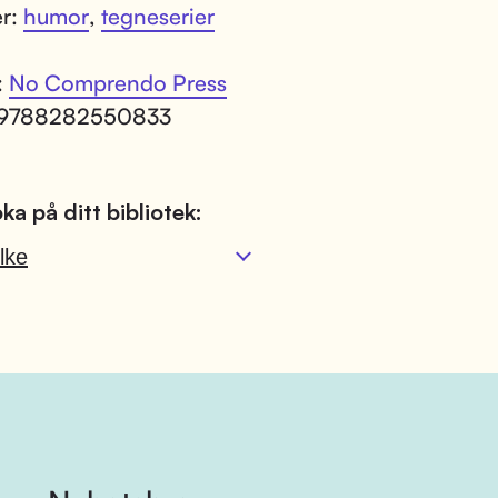
er:
humor
,
tegneserier
:
No Comprendo Press
 9788282550833
ka på ditt bibliotek:
lke