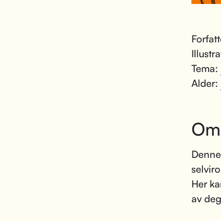
Forfat
Illustr
Tema:
Alder:
Om
Denne 
selvir
Her ka
av deg