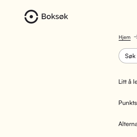
Hjem
Litt å 
Punktsk
Altern