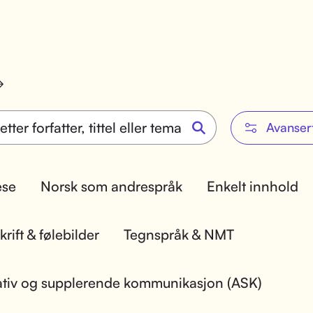
Avanser
lese
Norsk som andrespråk
Enkelt innhold
rift & følebilder
Tegnspråk & NMT
ativ og supplerende kommunikasjon (ASK)