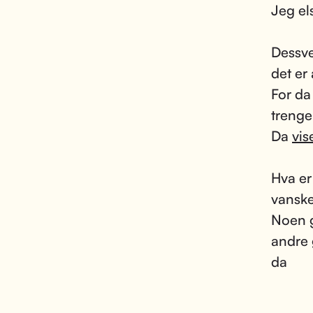
Jeg els
Dessve
det er
For da 
trenge
Da
vis
Hva er
vanske
Noen 
andre
da