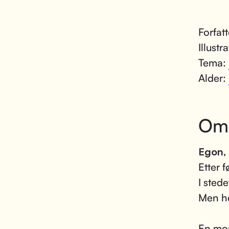
Forfat
Illustr
Tema:
Alder:
Om
Egon, 
Etter f
I sted
Men he
En mo