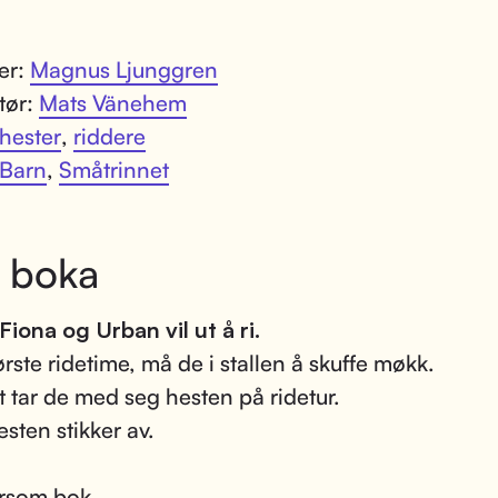
ter:
Magnus Ljunggren
atør:
Mats Vänehem
hester
,
riddere
Barn
,
Småtrinnet
 boka
Fiona og Urban vil ut å ri.
ørste ridetime, må de i stallen å skuffe møkk.
et tar de med seg hesten på ridetur.
sten stikker av.
rsom bok.