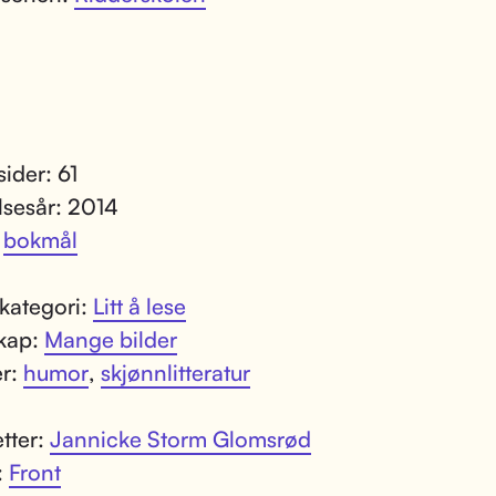
sider: 61
lsesår: 2014
:
bokmål
kategori:
Litt å lese
kap:
Mange bilder
er:
humor
,
skjønnlitteratur
tter:
Jannicke Storm Glomsrød
:
Front