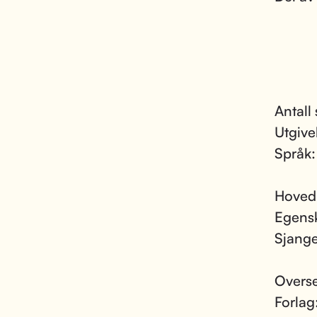
Antall 
Utgive
Språk
Hoved
Egens
Sjang
Overse
Forlag