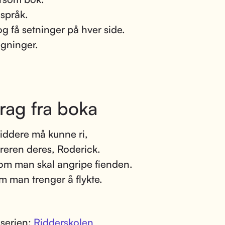
 språk.
og få setninger på hver side.
egninger.
rag fra boka
 riddere må kunne ri,
æreren deres, Roderick.
om man skal angripe fienden.
om man trenger å flykte.
 serien:
Ridderskolen