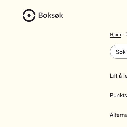
Hjem
Litt å 
Punktsk
Altern