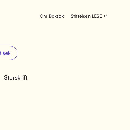
Om Boksøk
Stiftelsen LESE
t søk
Storskrift