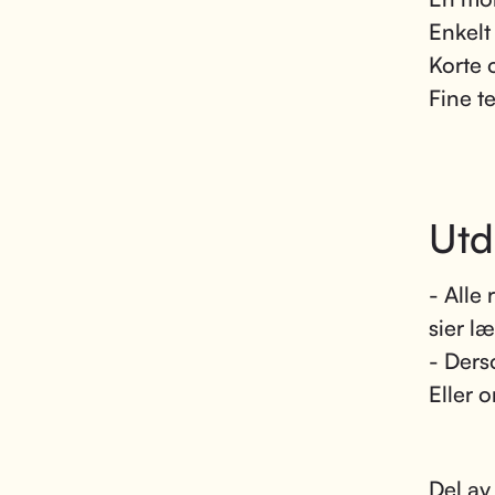
Enkelt
Korte 
Fine t
Utd
- Alle
sier l
- Ders
Eller 
Del av