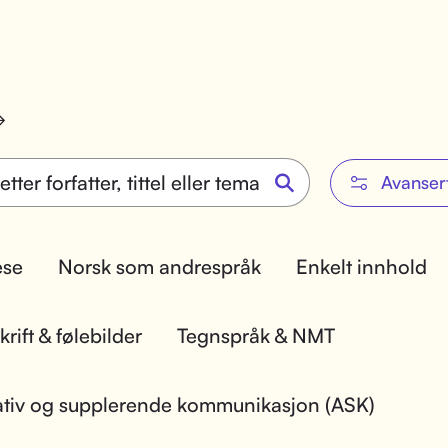
Avanser
lese
Norsk som andrespråk
Enkelt innhold
rift & følebilder
Tegnspråk & NMT
ativ og supplerende kommunikasjon (ASK)