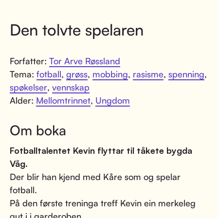
Den tolvte spelaren
Forfatter:
Tor Arve Røssland
Tema:
fotball
,
grøss
,
mobbing
,
rasisme
,
spenning
,
spøkelser
,
vennskap
Alder:
Mellomtrinnet
,
Ungdom
Om boka
Fotballtalentet Kevin flyttar til tåkete bygda
Våg.
Der blir han kjend med Kåre som og spelar
fotball.
På den første treninga treff Kevin ein merkeleg
gut i i garderoben.