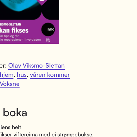
ter:
Olav Viksmo-Slettan
hjem
,
hus
,
våren kommer
Voksne
 boka
liens helt
fikser viftereima med ei strømpebukse.