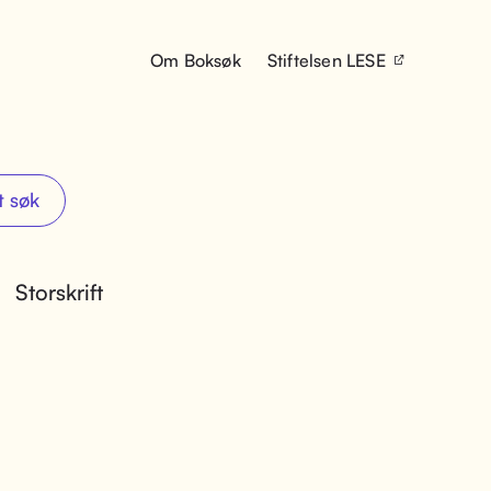
Om Boksøk
Stiftelsen LESE
t søk
Storskrift