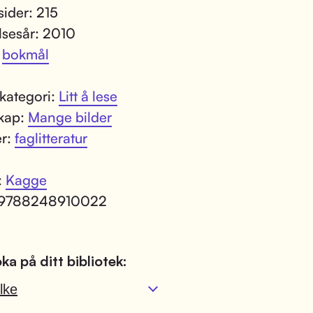
sider: 215
lsesår: 2010
:
bokmål
kategori:
Litt å lese
kap:
Mange bilder
er:
faglitteratur
:
Kagge
 9788248910022
ka på ditt bibliotek:
lke