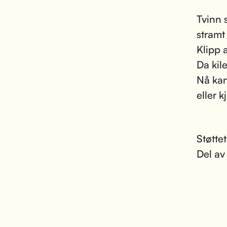
Tvinn
stramt
Klipp 
Da kile
Nå kan
eller k
Støtte
Del av