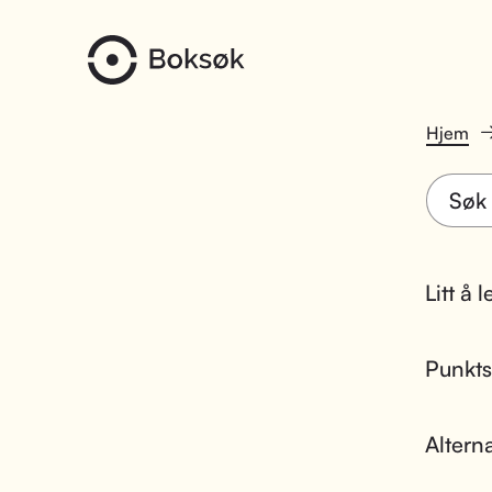
Hjem
Litt å 
Punktsk
Altern