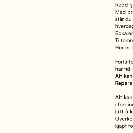
Redd fj
Med pra
står du 
hverdag
Boka er 
Ti tomm
Her er 
Forfatt
har tidl
Alt kan
Repara
Alt kan
i forbi
Litt å l
Overkom
kjapt f