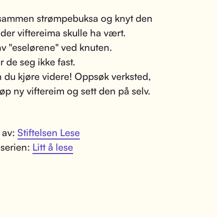
 sammen strømpebuksa og knyt den
 der viftereima skulle ha vært.
av "eselørene" ved knuten.
r de seg ikke fast.
 du kjøre videre! Oppsøk verksted,
jøp ny viftereim og sett den på selv.
t av:
Stiftelsen Lese
 serien:
Litt å lese