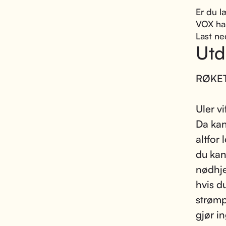
Er du l
VOX har
Last ne
Utd
RØKET
Uler v
Da kan
altfor 
du kan
nødhje
hvis d
strømp
gjør i