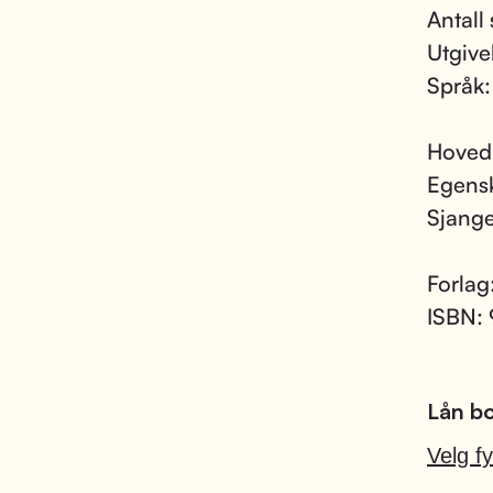
Antall 
Utgive
Språk
Hoved
Egens
Sjang
Forlag
ISBN:
Lån bo
Velg fy