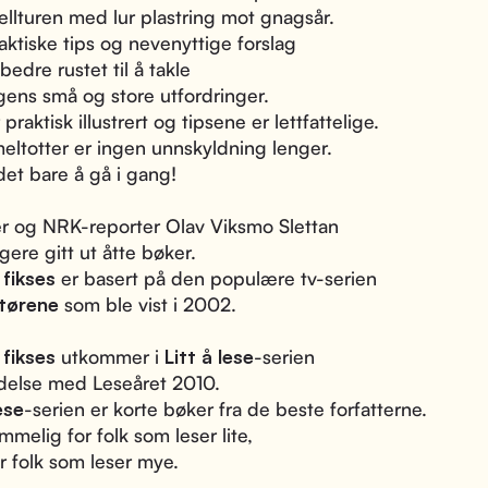
ellturen med lur plastring mot gnagsår.
ktiske tips og nevenyttige forslag
bedre rustet til å takle
ens små og store utfordringer.
praktisk illustrert og tipsene er lettfattelige.
eltotter er ingen unnskyldning lenger.
det bare å gå i gang!
er og NRK-reporter Olav Viksmo Slettan
igere gitt ut åtte bøker.
 fikses
er basert på den populære tv-serien
tørene
som ble vist i 2002.
 fikses
utkommer i
Litt å lese
-serien
ndelse med Leseåret 2010.
ese
-serien er korte bøker fra de beste forfatterne.
melig for folk som leser lite,
or folk som leser mye.