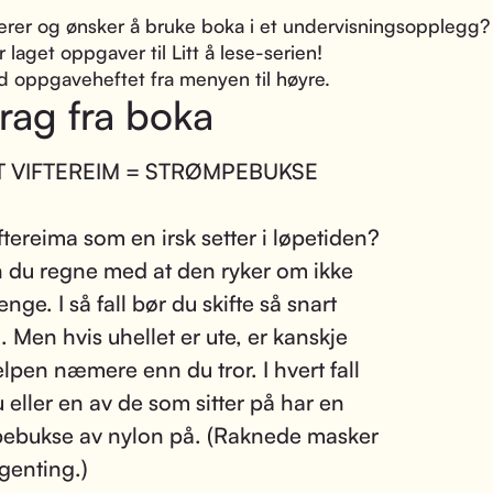
ærer og ønsker å bruke boka i et undervisningsopplegg?
 laget oppgaver til Litt å lese-serien!
d oppgaveheftet fra menyen til høyre.
rag fra boka
 VIFTEREIM = STRØMPEBUKSE
iftereima som en irsk setter i løpetiden?
 du regne med at den ryker om ikke
lenge. I så fall bør du skifte så snart
. Men hvis uhellet er ute, er kanskje
lpen næmere enn du tror. I hvert fall
u eller en av de som sitter på har en
ebukse av nylon på. (Raknede masker
ngenting.)