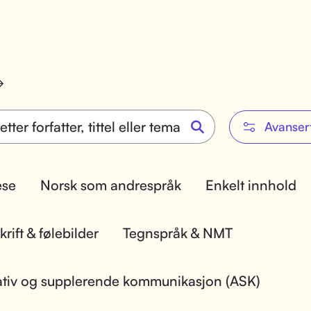
Avanser
lese
Norsk som andrespråk
Enkelt innhold
rift & følebilder
Tegnspråk & NMT
ativ og supplerende kommunikasjon (ASK)