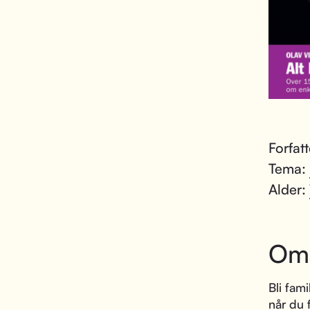
Forfat
Tema:
Alder:
Om
Bli fami
når du 