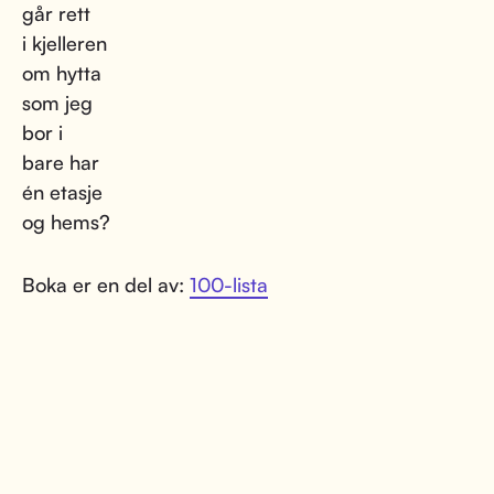
går rett
i kjelleren
om hytta
som jeg
bor i
bare har
én etasje
og hems?
Boka er en del av:
100-lista