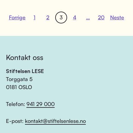
Forrige
1
2
3
4
…
20
Neste
Kontakt oss
Stiftelsen LESE
Torggata 5
0181 OSLO
Telefon:
941 29 000
E-post:
kontakt@stiftelsenlese.no