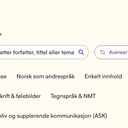
Avanser
lese
Norsk som andrespråk
Enkelt innhold
rift & følebilder
Tegnspråk & NMT
ativ og supplerende kommunikasjon (ASK)