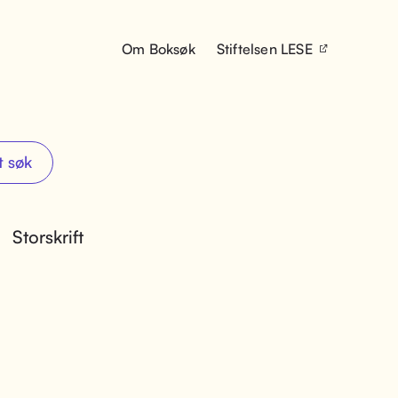
Om Boksøk
Stiftelsen LESE
t søk
Storskrift