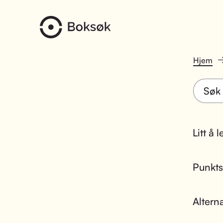
Hjem
Litt å 
Punktsk
Altern