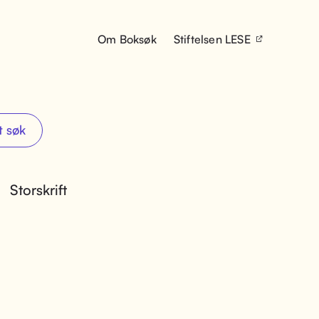
Om Boksøk
Stiftelsen LESE
t søk
Storskrift