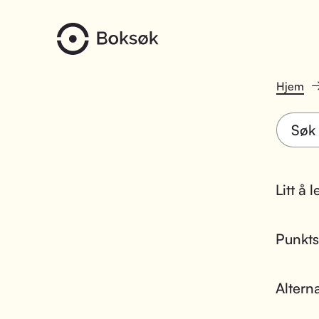
Hjem
Litt å 
Punktsk
Altern