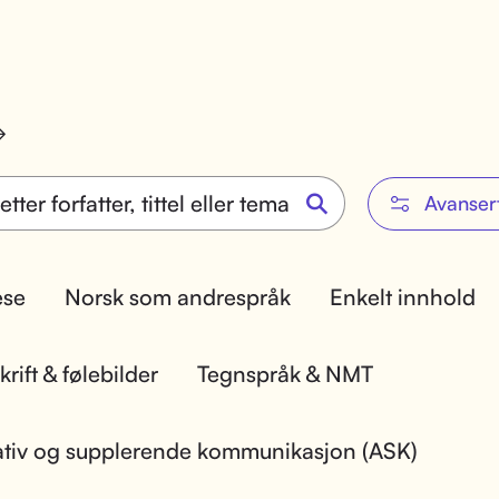
Avanser
lese
Norsk som andrespråk
Enkelt innhold
rift & følebilder
Tegnspråk & NMT
ativ og supplerende kommunikasjon (ASK)