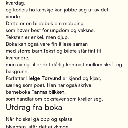
kvardag,
og korleis ho kanskje kan jobbe seg ut av det
vonde.
Dette er en bildebok om mobbing
som høver best for ungdom og vaksne.
Teksten er enkel, men djup.
Boka kan også vere fin å lese saman
med større barn.Tekst og bilete står fint til
kvarandre,
men av og til er det dårlig kontrast mellom skrift og
bakgrunn.
Forfattar
Helge Torvund
er kjend og kjær,
særleg som poet. Han har også skrive
barneboka
Fantasiblikket
,
som handlar om bokstaver som krøller seg.
Utdrag fra boka
Når ho skal gå opp og spissa
blyanten, står det ei klynge